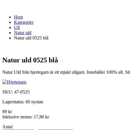
Hem
Kategorier
Ull
Natur uld
Natur uld 0525 blå
Natur uld 0525 blå
Natur Uld från hjertegarn är ett mjukt ullgarn. Innehåller 100% ull. 
SKU:
47-0525
Lagerstatus:
60 nystan
89 kr
Inklusive moms:
17,80 kr
Antal