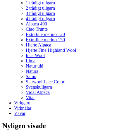
1 trådigt ullgarn
2 trådigt ullgarn
3 trådigt ullgarn
4 trådigt ullgarn
Alpaca 400
Ciao Trunte
Extrafine merino 120
Extrafine merino 150
Hjerte Alpaca
Hjerte Fine Highland Wool
Inca Wool
Lima
Natur uld
Natura
Samo
Starwool Lace Color
Svenskullgarn
Vidal Alpaca
Vital
Virkgarn
Virknålar
Vävar
Nyligen visade