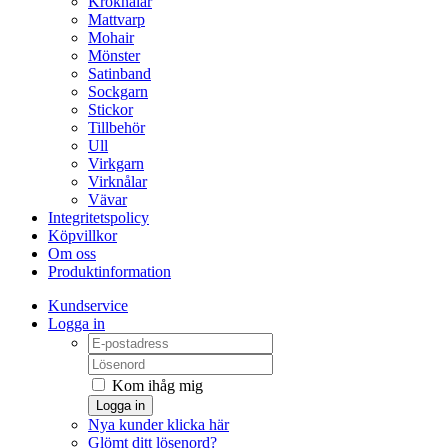
Kroknålar
Mattvarp
Mohair
Mönster
Satinband
Sockgarn
Stickor
Tillbehör
Ull
Virkgarn
Virknålar
Vävar
Integritetspolicy
Köpvillkor
Om oss
Produktinformation
Kundservice
Logga in
Kom ihåg mig
Logga in
Nya kunder klicka här
Glömt ditt lösenord?