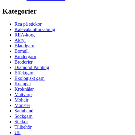
Kategorier
Rea på stickor
Kalevala utförsälning
REA-korg
Akryl
Blandgarn
Bomull
Brodergarn
Broderier
Diamond Painting
Effektgarn
Ekologiskt garn
Knappar
Kroknålar
Mattvarp
Mohair
Mönster
Satinband
Sockgarn
Stickor
Tillbehör
Ull