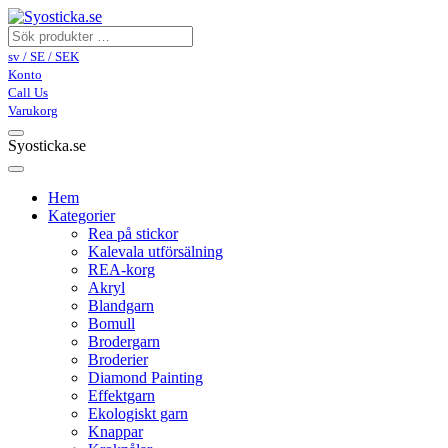
sv / SE / SEK
Konto
Call Us
Varukorg
Syosticka.se
Hem
Kategorier
Rea på stickor
Kalevala utförsälning
REA-korg
Akryl
Blandgarn
Bomull
Brodergarn
Broderier
Diamond Painting
Effektgarn
Ekologiskt garn
Knappar