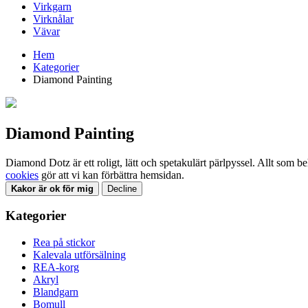
Virkgarn
Virknålar
Vävar
Hem
Kategorier
Diamond Painting
Diamond Painting
Diamond Dotz är ett roligt, lätt och spetakulärt pärlpyssel. Allt som be
cookies
gör att vi kan förbättra hemsidan.
Kakor är ok för mig
Decline
Kategorier
Rea på stickor
Kalevala utförsälning
REA-korg
Akryl
Blandgarn
Bomull