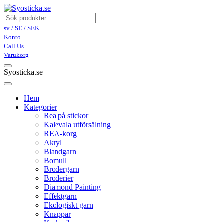
sv / SE / SEK
Konto
Call Us
Varukorg
Syosticka.se
Hem
Kategorier
Rea på stickor
Kalevala utförsälning
REA-korg
Akryl
Blandgarn
Bomull
Brodergarn
Broderier
Diamond Painting
Effektgarn
Ekologiskt garn
Knappar