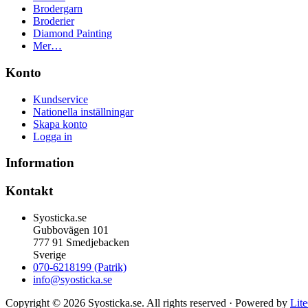
Brodergarn
Broderier
Diamond Painting
Mer…
Konto
Kundservice
Nationella inställningar
Skapa konto
Logga in
Information
Kontakt
Syosticka.se
Gubbovägen 101
777 91 Smedjebacken
Sverige
070-6218199 (Patrik)
info@syosticka.se
Copyright © 2026 Syosticka.se. All rights reserved · Powered by
Lit