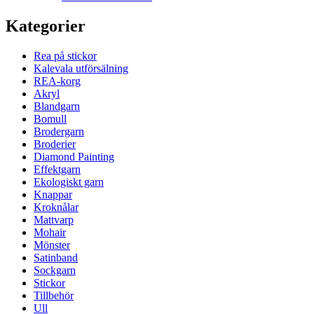
Kategorier
Rea på stickor
Kalevala utförsälning
REA-korg
Akryl
Blandgarn
Bomull
Brodergarn
Broderier
Diamond Painting
Effektgarn
Ekologiskt garn
Knappar
Kroknålar
Mattvarp
Mohair
Mönster
Satinband
Sockgarn
Stickor
Tillbehör
Ull