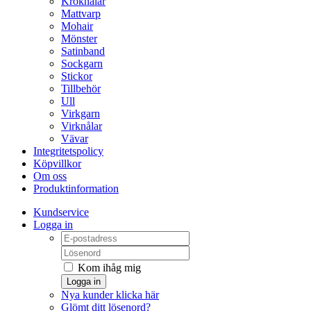
Kroknålar
Mattvarp
Mohair
Mönster
Satinband
Sockgarn
Stickor
Tillbehör
Ull
Virkgarn
Virknålar
Vävar
Integritetspolicy
Köpvillkor
Om oss
Produktinformation
Kundservice
Logga in
Kom ihåg mig
Logga in
Nya kunder klicka här
Glömt ditt lösenord?