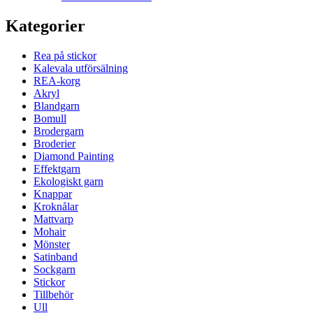
Kategorier
Rea på stickor
Kalevala utförsälning
REA-korg
Akryl
Blandgarn
Bomull
Brodergarn
Broderier
Diamond Painting
Effektgarn
Ekologiskt garn
Knappar
Kroknålar
Mattvarp
Mohair
Mönster
Satinband
Sockgarn
Stickor
Tillbehör
Ull