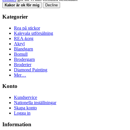
Kakor är ok för mig
Decline
Kategorier
Rea på stickor
Kalevala utförsälning
REA-korg
Akryl
Blandgarn
Bomull
Brodergarn
Broderier
Diamond Painting
Mer…
Konto
Kundservice
Nationella inställningar
Skapa konto
Logga in
Information