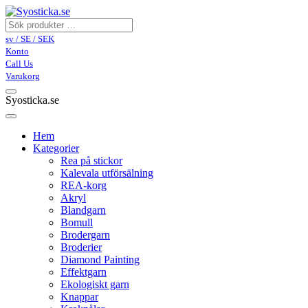
sv / SE / SEK
Konto
Call Us
Varukorg
Syosticka.se
Hem
Kategorier
Rea på stickor
Kalevala utförsälning
REA-korg
Akryl
Blandgarn
Bomull
Brodergarn
Broderier
Diamond Painting
Effektgarn
Ekologiskt garn
Knappar