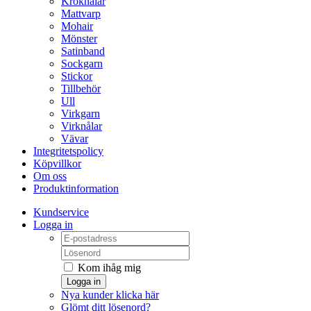
Kroknålar
Mattvarp
Mohair
Mönster
Satinband
Sockgarn
Stickor
Tillbehör
Ull
Virkgarn
Virknålar
Vävar
Integritetspolicy
Köpvillkor
Om oss
Produktinformation
Kundservice
Logga in
Kom ihåg mig
Logga in
Nya kunder klicka här
Glömt ditt lösenord?