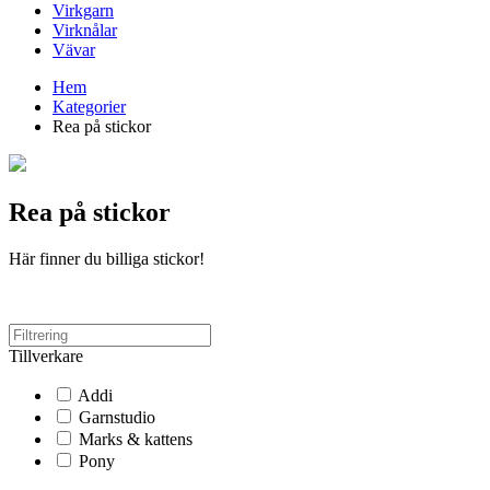
Virkgarn
Virknålar
Vävar
Hem
Kategorier
Rea på stickor
Rea på stickor
Här finner du billiga stickor!
Tillverkare
Addi
Garnstudio
Marks & kattens
Pony