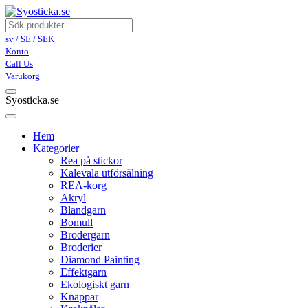
sv / SE / SEK
Konto
Call Us
Varukorg
Syosticka.se
Hem
Kategorier
Rea på stickor
Kalevala utförsälning
REA-korg
Akryl
Blandgarn
Bomull
Brodergarn
Broderier
Diamond Painting
Effektgarn
Ekologiskt garn
Knappar