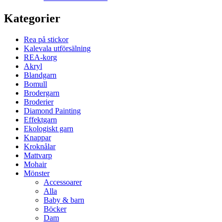
Kategorier
Rea på stickor
Kalevala utförsälning
REA-korg
Akryl
Blandgarn
Bomull
Brodergarn
Broderier
Diamond Painting
Effektgarn
Ekologiskt garn
Knappar
Kroknålar
Mattvarp
Mohair
Mönster
Accessoarer
Alla
Baby & barn
Böcker
Dam