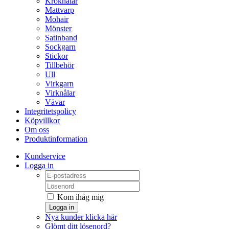
Kroknålar
Mattvarp
Mohair
Mönster
Satinband
Sockgarn
Stickor
Tillbehör
Ull
Virkgarn
Virknålar
Vävar
Integritetspolicy
Köpvillkor
Om oss
Produktinformation
Kundservice
Logga in
Kom ihåg mig
Logga in
Nya kunder klicka här
Glömt ditt lösenord?