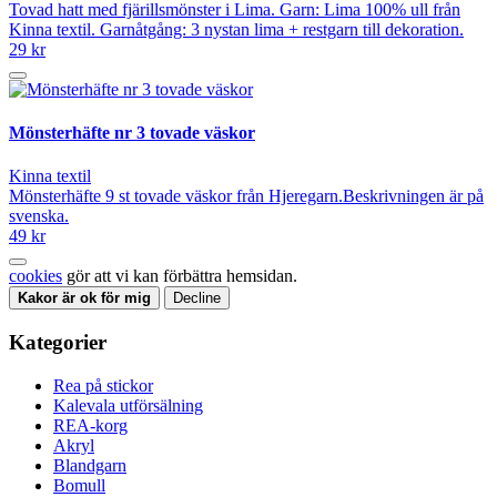
Tovad hatt med fjärillsmönster i Lima. Garn: Lima 100% ull från
Kinna textil. Garnåtgång: 3 nystan lima + restgarn till dekoration.
29 kr
Mönsterhäfte nr 3 tovade väskor
Kinna textil
Mönsterhäfte 9 st tovade väskor från Hjeregarn.Beskrivningen är på
svenska.
49 kr
cookies
gör att vi kan förbättra hemsidan.
Kakor är ok för mig
Decline
Kategorier
Rea på stickor
Kalevala utförsälning
REA-korg
Akryl
Blandgarn
Bomull