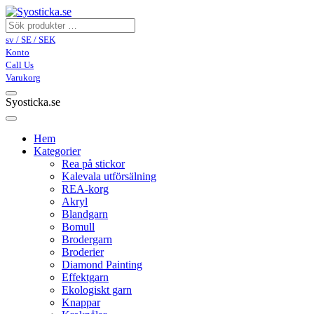
sv / SE / SEK
Konto
Call Us
Varukorg
Syosticka.se
Hem
Kategorier
Rea på stickor
Kalevala utförsälning
REA-korg
Akryl
Blandgarn
Bomull
Brodergarn
Broderier
Diamond Painting
Effektgarn
Ekologiskt garn
Knappar