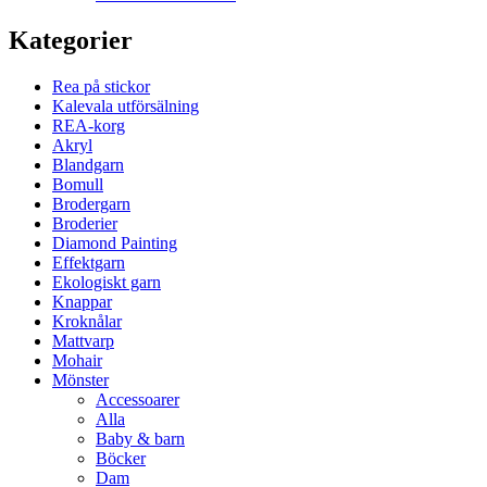
Kategorier
Rea på stickor
Kalevala utförsälning
REA-korg
Akryl
Blandgarn
Bomull
Brodergarn
Broderier
Diamond Painting
Effektgarn
Ekologiskt garn
Knappar
Kroknålar
Mattvarp
Mohair
Mönster
Accessoarer
Alla
Baby & barn
Böcker
Dam