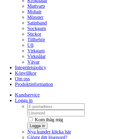
Kroknålar
Mattvarp
Mohair
Mönster
Satinband
Sockgarn
Stickor
Tillbehör
Ull
Virkgarn
Virknålar
Vävar
Integritetspolicy
Köpvillkor
Om oss
Produktinformation
Kundservice
Logga in
Kom ihåg mig
Logga in
Nya kunder klicka här
Glömt ditt lösenord?