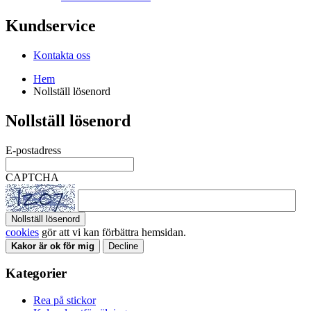
Kundservice
Kontakta oss
Hem
Nollställ lösenord
Nollställ lösenord
E-postadress
CAPTCHA
Nollställ lösenord
cookies
gör att vi kan förbättra hemsidan.
Kakor är ok för mig
Decline
Kategorier
Rea på stickor