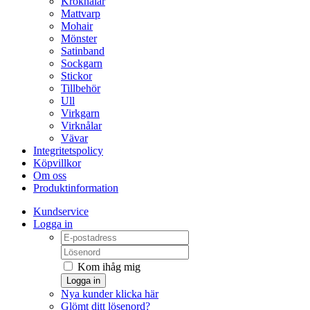
Kroknålar
Mattvarp
Mohair
Mönster
Satinband
Sockgarn
Stickor
Tillbehör
Ull
Virkgarn
Virknålar
Vävar
Integritetspolicy
Köpvillkor
Om oss
Produktinformation
Kundservice
Logga in
Kom ihåg mig
Logga in
Nya kunder klicka här
Glömt ditt lösenord?