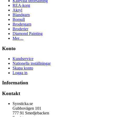
Kalevala utförsälning
REA-korg
Akryl
Blandgarn
Bomull
Brodergarn
Broderier
Diamond Painting
Mer…
Konto
Kundservice
Nationella inställningar
Skapa konto
Logga in
Information
Kontakt
Syosticka.se
Gubbovägen 101
777 91 Smedjebacken