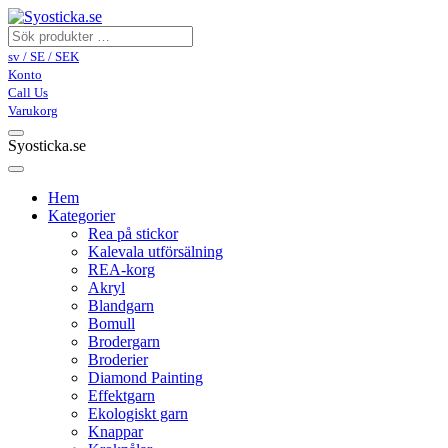
sv / SE / SEK
Konto
Call Us
Varukorg
Syosticka.se
Hem
Kategorier
Rea på stickor
Kalevala utförsälning
REA-korg
Akryl
Blandgarn
Bomull
Brodergarn
Broderier
Diamond Painting
Effektgarn
Ekologiskt garn
Knappar