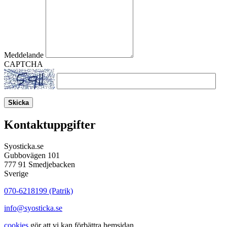
Meddelande
CAPTCHA
Skicka
Kontaktuppgifter
Syosticka.se
Gubbovägen 101
777 91 Smedjebacken
Sverige
070-6218199 (Patrik)
info@syosticka.se
cookies
gör att vi kan förbättra hemsidan.