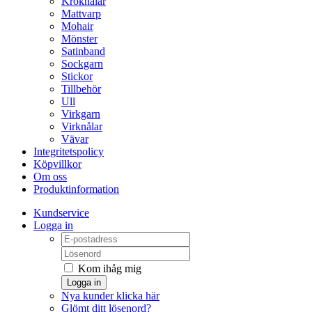
Kroknålar
Mattvarp
Mohair
Mönster
Satinband
Sockgarn
Stickor
Tillbehör
Ull
Virkgarn
Virknålar
Vävar
Integritetspolicy
Köpvillkor
Om oss
Produktinformation
Kundservice
Logga in
Kom ihåg mig
Logga in
Nya kunder klicka här
Glömt ditt lösenord?