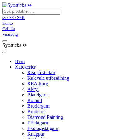
sv / SE / SEK
Konto
Call Us
Varukorg
Syosticka.se
Hem
Kategorier
Rea på stickor
Kalevala utförsälning
REA-korg
Akryl
Blandgarn
Bomull
Brodergarn
Broderier
Diamond Painting
Effektgarn
Ekologiskt garn
Knappar