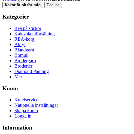
Kakor är ok för mig
Decline
Kategorier
Rea på stickor
Kalevala utförsälning
REA-korg
Akryl
Blandgarn
Bomull
Brodergarn
Broderier
Diamond Painting
Mer…
Konto
Kundservice
Nationella inställningar
Skapa konto
Logga in
Information