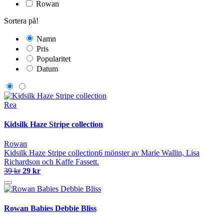
Rowan
Sortera på!
Namn
Pris
Popularitet
Datum
Rea
Kidsilk Haze Stripe collection
Rowan
Kidsilk Haze Stripe collection6 mönster av Marie Wallin, Lisa
Richardson och Kaffe Fassett.
39 kr
29 kr
Rowan Babies Debbie Bliss