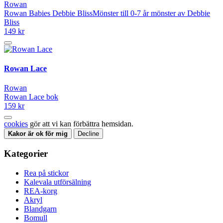
Rowan
Rowan Babies Debbie BlissMönster till 0-7 år mönster av Debbie
Bliss
149 kr
Rowan Lace
Rowan
Rowan Lace bok
159 kr
cookies
gör att vi kan förbättra hemsidan.
Kakor är ok för mig
Decline
Kategorier
Rea på stickor
Kalevala utförsälning
REA-korg
Akryl
Blandgarn
Bomull