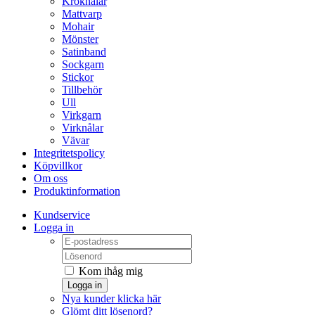
Kroknålar
Mattvarp
Mohair
Mönster
Satinband
Sockgarn
Stickor
Tillbehör
Ull
Virkgarn
Virknålar
Vävar
Integritetspolicy
Köpvillkor
Om oss
Produktinformation
Kundservice
Logga in
Kom ihåg mig
Logga in
Nya kunder klicka här
Glömt ditt lösenord?