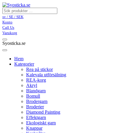
sv / SE / SEK
Konto
Call Us
Varukorg
Syosticka.se
Hem
Kategorier
Rea på stickor
Kalevala utförsälning
REA-korg
Akryl
Blandgarn
Bomull
Brodergarn
Broderier
Diamond Painting
Effektgarn
Ekologiskt garn
Knappar