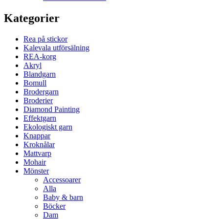
Kategorier
Rea på stickor
Kalevala utförsälning
REA-korg
Akryl
Blandgarn
Bomull
Brodergarn
Broderier
Diamond Painting
Effektgarn
Ekologiskt garn
Knappar
Kroknålar
Mattvarp
Mohair
Mönster
Accessoarer
Alla
Baby & barn
Böcker
Dam