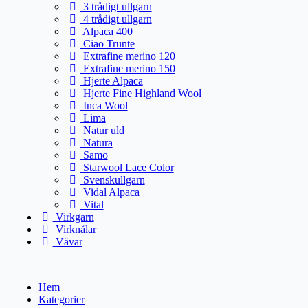
3 trådigt ullgarn
4 trådigt ullgarn
Alpaca 400
Ciao Trunte
Extrafine merino 120
Extrafine merino 150
Hjerte Alpaca
Hjerte Fine Highland Wool
Inca Wool
Lima
Natur uld
Natura
Samo
Starwool Lace Color
Svenskullgarn
Vidal Alpaca
Vital
Virkgarn
Virknålar
Vävar
Hem
Kategorier