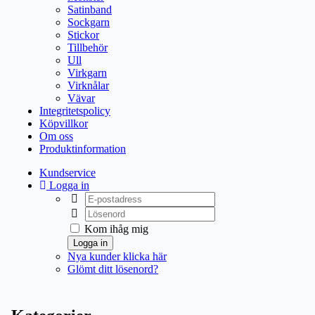
Satinband
Sockgarn
Stickor
Tillbehör
Ull
Virkgarn
Virknålar
Vävar
Integritetspolicy
Köpvillkor
Om oss
Produktinformation
Kundservice
Logga in
Kom ihåg mig
Logga in
Nya kunder klicka här
Glömt ditt lösenord?