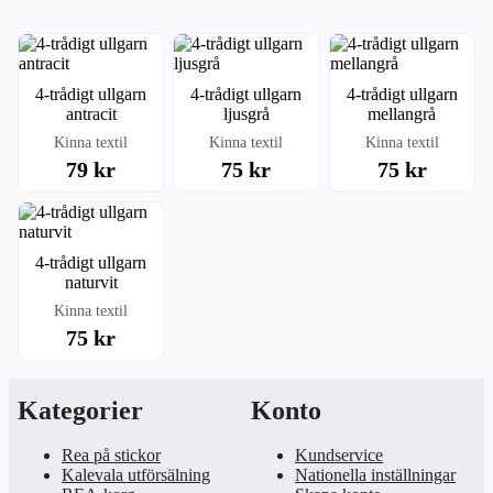
4-trådigt ullgarn
4-trådigt ullgarn
4-trådigt ullgarn
antracit
ljusgrå
mellangrå
Kinna textil
Kinna textil
Kinna textil
79 kr
75 kr
75 kr
4-trådigt ullgarn
naturvit
Kinna textil
75 kr
Kategorier
Konto
Rea på stickor
Kundservice
Kalevala utförsälning
Nationella inställningar