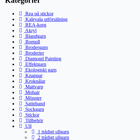
Kategorier
Rea på stickor
Kalevala utförsälning
REA-korg
Akryl
Blandgarn
Bomull
Brodergarn
Broderier
Diamond Painting
Effektgarn
Ekologiskt garn
Knappar
Kroknålar
Mattvarp
Mohair
Mönster
Satinband
Sockgarn
Stickor
Tillbehör
Ull
1 trådigt ullgarn
2 trådigt ullgarn