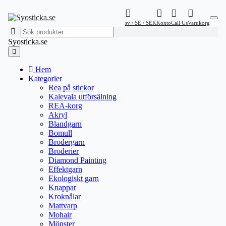
sv / SE / SEK
Konto
Call Us
Varukorg
Syosticka.se
Hem
Kategorier
Rea på stickor
Kalevala utförsälning
REA-korg
Akryl
Blandgarn
Bomull
Brodergarn
Broderier
Diamond Painting
Effektgarn
Ekologiskt garn
Knappar
Kroknålar
Mattvarp
Mohair
Mönster