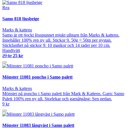
Rea
Samo 818 ljusbeige
Marks & kattens
Samo är ett tjockt lösspunnet mjukt ullgarn från Marks & kattens.
Innehåller 100% ren ny ull. Stickor 9. 50g = 50m per nystan.
Stickfasthet på stickor 9: 10 maskor och 14 rader per 10 cm.
Handtvätt
29 kr
25 kr
Mönster 11081 poncho i Samo palett
Marks & kattens
Mönster på poncho i Samo palett från Mark & Kattens. Garn: Samo
Palett 100% ren ny ull. Storlekar och garnåtgång: Sen nedan.
9 kr
Mönster 11083 långväst i Samo palett