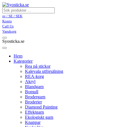
sv / SE / SEK
Konto
Call Us
Varukorg
Syosticka.se
Hem
Kategorier
Rea på stickor
Kalevala utförsälning
REA-korg
Akryl
Blandgarn
Bomull
Brodergarn
Broderier
Diamond Painting
Effektgarn
Ekologiskt garn
Knappar