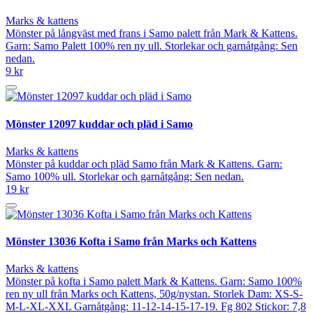
Marks & kattens
Mönster på långväst med frans i Samo palett från Mark & Kattens.
Garn: Samo Palett 100% ren ny ull. Storlekar och garnåtgång: Sen
nedan.
9 kr
Mönster 12097 kuddar och pläd i Samo
Marks & kattens
Mönster på kuddar och pläd Samo från Mark & Kattens. Garn:
Samo 100% ull. Storlekar och garnåtgång: Sen nedan.
19 kr
Mönster 13036 Kofta i Samo från Marks och Kattens
Marks & kattens
Mönster på kofta i Samo palett Mark & Kattens. Garn: Samo 100%
ren ny ull från Marks och Kattens, 50g/nystan. Storlek Dam: XS-S-
M-L-XL-XXL Garnåtgång: 11-12-14-15-17-19. Fg 802 Stickor: 7,8