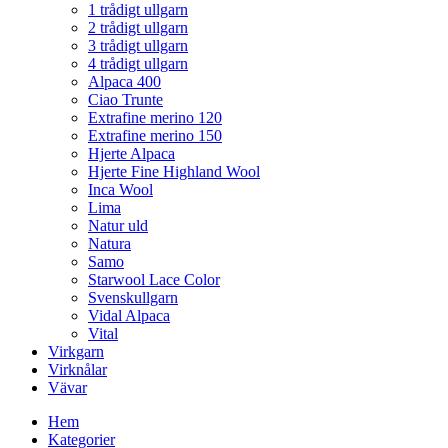
1 trådigt ullgarn
2 trådigt ullgarn
3 trådigt ullgarn
4 trådigt ullgarn
Alpaca 400
Ciao Trunte
Extrafine merino 120
Extrafine merino 150
Hjerte Alpaca
Hjerte Fine Highland Wool
Inca Wool
Lima
Natur uld
Natura
Samo
Starwool Lace Color
Svenskullgarn
Vidal Alpaca
Vital
Virkgarn
Virknålar
Vävar
Hem
Kategorier