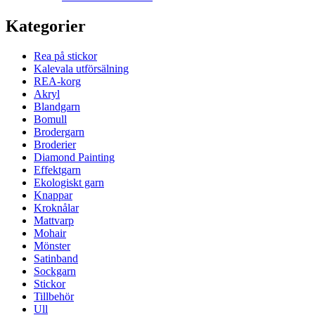
Kategorier
Rea på stickor
Kalevala utförsälning
REA-korg
Akryl
Blandgarn
Bomull
Brodergarn
Broderier
Diamond Painting
Effektgarn
Ekologiskt garn
Knappar
Kroknålar
Mattvarp
Mohair
Mönster
Satinband
Sockgarn
Stickor
Tillbehör
Ull