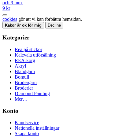
och 9 mm.
9 kr
cookies
gör att vi kan förbättra hemsidan.
Kakor är ok för mig
Decline
Kategorier
Rea på stickor
Kalevala utförsälning
REA-korg
Akryl
Blandgarn
Bomull
Brodergarn
Broderier
Diamond Painting
Mer…
Konto
Kundservice
Nationella inställningar
Skapa konto