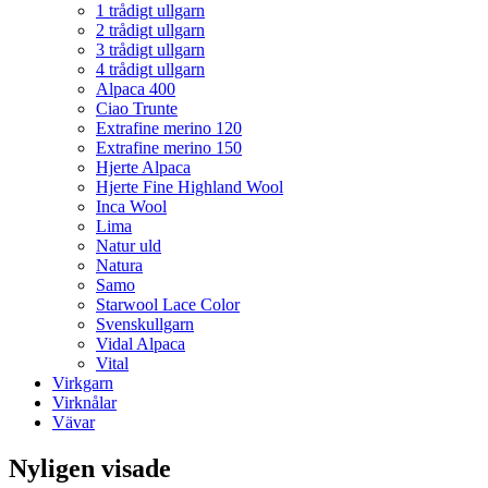
1 trådigt ullgarn
2 trådigt ullgarn
3 trådigt ullgarn
4 trådigt ullgarn
Alpaca 400
Ciao Trunte
Extrafine merino 120
Extrafine merino 150
Hjerte Alpaca
Hjerte Fine Highland Wool
Inca Wool
Lima
Natur uld
Natura
Samo
Starwool Lace Color
Svenskullgarn
Vidal Alpaca
Vital
Virkgarn
Virknålar
Vävar
Nyligen visade