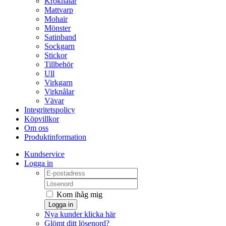
Kroknålar
Mattvarp
Mohair
Mönster
Satinband
Sockgarn
Stickor
Tillbehör
Ull
Virkgarn
Virknålar
Vävar
Integritetspolicy
Köpvillkor
Om oss
Produktinformation
Kundservice
Logga in
Kom ihåg mig
Logga in
Nya kunder klicka här
Glömt ditt lösenord?