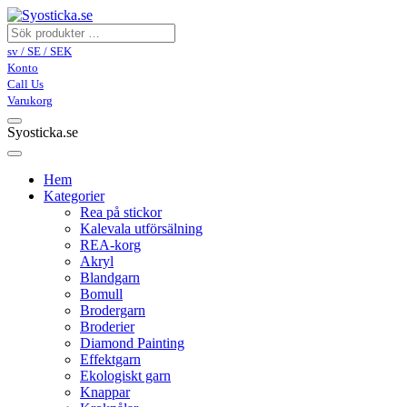
sv / SE / SEK
Konto
Call Us
Varukorg
Syosticka.se
Hem
Kategorier
Rea på stickor
Kalevala utförsälning
REA-korg
Akryl
Blandgarn
Bomull
Brodergarn
Broderier
Diamond Painting
Effektgarn
Ekologiskt garn
Knappar