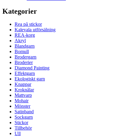
Kategorier
Rea på stickor
Kalevala utförsälning
REA-korg
Akryl
Blandgarn
Bomull
Brodergarn
Broderier
Diamond Painting
Effektgarn
Ekologiskt garn
Knappar
Kroknålar
Mattvarp
Mohair
Mönster
Satinband
Sockgarn
Stickor
Tillbehör
Ull