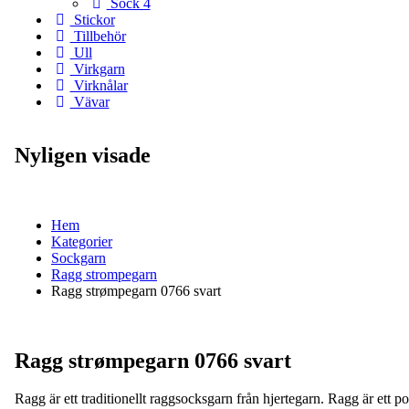
Sock 4
Stickor
Tillbehör
Ull
Virkgarn
Virknålar
Vävar
Nyligen visade
Hem
Kategorier
Sockgarn
Ragg strompegarn
Ragg strømpegarn 0766 svart
Ragg strømpegarn 0766 svart
Ragg är ett traditionellt raggsocksgarn från hjertegarn. Ragg är ett 