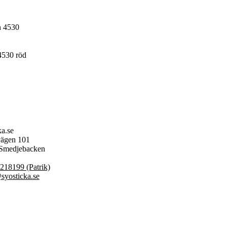
4530 röd
ka.se
ägen 101
 Smedjebacken
218199 (Patrik)
syosticka.se