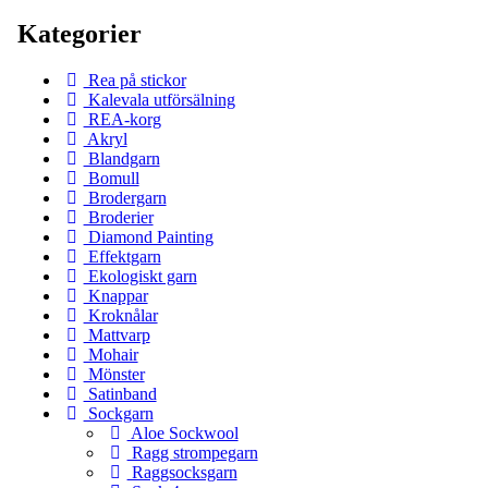
Kategorier
Rea på stickor
Kalevala utförsälning
REA-korg
Akryl
Blandgarn
Bomull
Brodergarn
Broderier
Diamond Painting
Effektgarn
Ekologiskt garn
Knappar
Kroknålar
Mattvarp
Mohair
Mönster
Satinband
Sockgarn
Aloe Sockwool
Ragg strompegarn
Raggsocksgarn