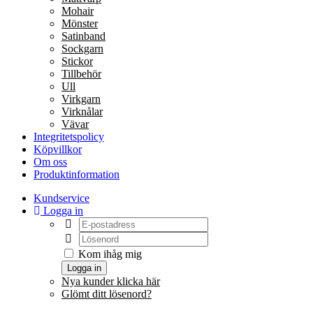
Mohair
Mönster
Satinband
Sockgarn
Stickor
Tillbehör
Ull
Virkgarn
Virknålar
Vävar
Integritetspolicy
Köpvillkor
Om oss
Produktinformation
Kundservice
Logga in
Kom ihåg mig
Logga in
Nya kunder klicka här
Glömt ditt lösenord?