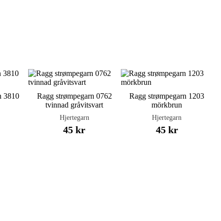
n 3810
Ragg strømpegarn 0762
Ragg strømpegarn 1203
tvinnad gråvitsvart
mörkbrun
Hjertegarn
Hjertegarn
45 kr
45 kr