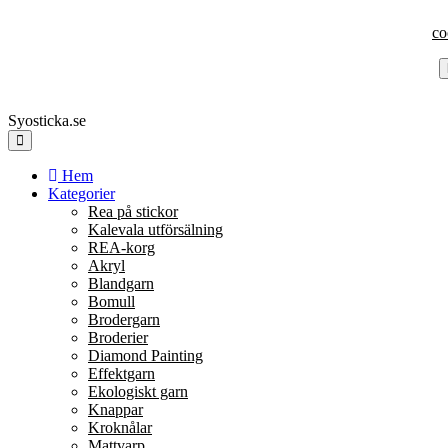
co
Syosticka.se
Hem
Kategorier
Rea på stickor
Kalevala utförsälning
REA-korg
Akryl
Blandgarn
Bomull
Brodergarn
Broderier
Diamond Painting
Effektgarn
Ekologiskt garn
Knappar
Kroknålar
Mattvarp