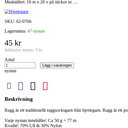
Masktäthet: 16 m x 26 v på stickor nr …
SKU:
62-0766
Lagerstatus:
47 nystan
45 kr
Inklusive moms:
9 kr
Antal
Lägg i varukorgen
nystan
Beskrivning
Ragg är ett traditionellt raggsocksgarn från hjertegarn. Ragg är ett pop
Varje nystan innehåller: Ca 50 g = 77 m
Kvalité: 70% Ull & 30% Nylon