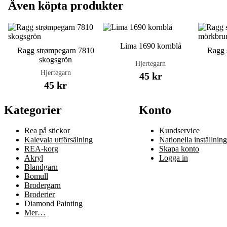
Även köpta produkter
Lima 1690 kornblå
Ragg strømpegarn 7810
Ragg 
skogsgrön
Hjertegarn
Hjertegarn
45 kr
45 kr
Kategorier
Konto
Rea på stickor
Kundservice
Kalevala utförsälning
Nationella inställning
REA-korg
Skapa konto
Akryl
Logga in
Blandgarn
Bomull
Brodergarn
Broderier
Diamond Painting
Mer…