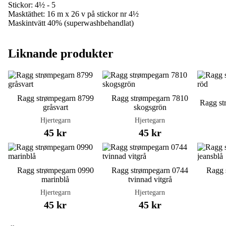
Stickor: 4½ - 5
Masktäthet: 16 m x 26 v på stickor nr 4½
Maskintvätt 40% (superwashbehandlat)
Liknande produkter
Ragg strømpegarn 8799
Ragg strømpegarn 7810
Ragg st
gråsvart
skogsgrön
Hjertegarn
Hjertegarn
45 kr
45 kr
Ragg strømpegarn 0990
Ragg strømpegarn 0744
Ragg 
marinblå
tvinnad vitgrå
Hjertegarn
Hjertegarn
45 kr
45 kr