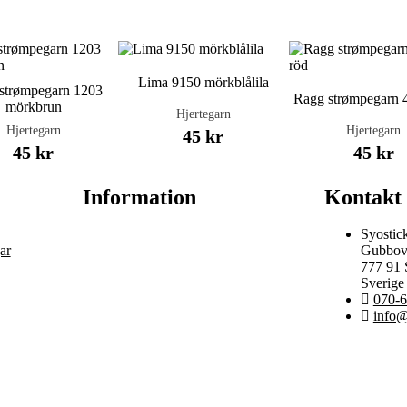
Lima 9150 mörkblålila
strømpegarn 1203
Ragg strømpegarn 
mörkbrun
Hjertegarn
Hjertegarn
Hjertegarn
45 kr
45 kr
45 kr
Information
Kontakt
Syostic
ar
Gubbov
777 91
Sverige
070-6
info@