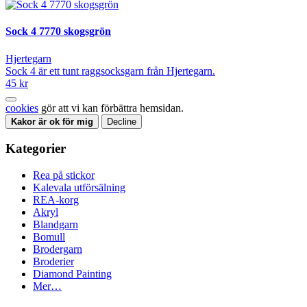
Sock 4 7770 skogsgrön
Hjertegarn
Sock 4 är ett tunt raggsocksgarn från Hjertegarn.
45 kr
cookies
gör att vi kan förbättra hemsidan.
Kakor är ok för mig
Decline
Kategorier
Rea på stickor
Kalevala utförsälning
REA-korg
Akryl
Blandgarn
Bomull
Brodergarn
Broderier
Diamond Painting
Mer…