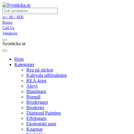
sv / SE / SEK
Konto
Call Us
Varukorg
Syosticka.se
Hem
Kategorier
Rea på stickor
Kalevala utförsälning
REA-korg
Akryl
Blandgarn
Bomull
Brodergarn
Broderier
Diamond Painting
Effektgarn
Ekologiskt garn
Knappar