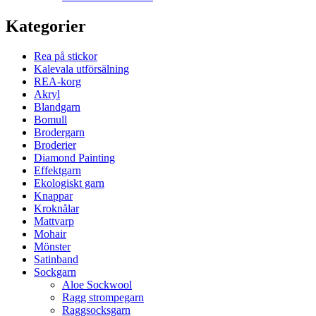
Kategorier
Rea på stickor
Kalevala utförsälning
REA-korg
Akryl
Blandgarn
Bomull
Brodergarn
Broderier
Diamond Painting
Effektgarn
Ekologiskt garn
Knappar
Kroknålar
Mattvarp
Mohair
Mönster
Satinband
Sockgarn
Aloe Sockwool
Ragg strompegarn
Raggsocksgarn