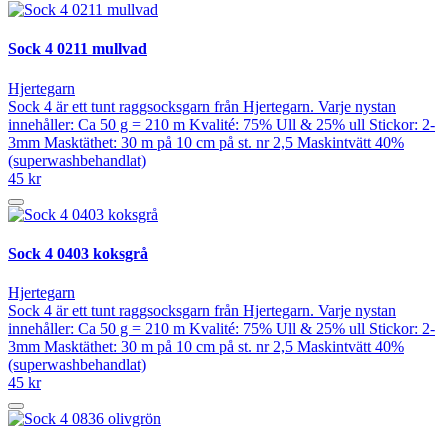
Sock 4 0211 mullvad
Hjertegarn
Sock 4 är ett tunt raggsocksgarn från Hjertegarn. Varje nystan
innehåller: Ca 50 g = 210 m Kvalité: 75% Ull & 25% ull Stickor: 2-
3mm Masktäthet: 30 m på 10 cm på st. nr 2,5 Maskintvätt 40%
(superwashbehandlat)
45 kr
Sock 4 0403 koksgrå
Hjertegarn
Sock 4 är ett tunt raggsocksgarn från Hjertegarn. Varje nystan
innehåller: Ca 50 g = 210 m Kvalité: 75% Ull & 25% ull Stickor: 2-
3mm Masktäthet: 30 m på 10 cm på st. nr 2,5 Maskintvätt 40%
(superwashbehandlat)
45 kr