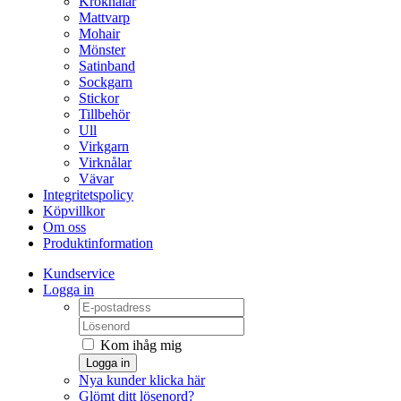
Kroknålar
Mattvarp
Mohair
Mönster
Satinband
Sockgarn
Stickor
Tillbehör
Ull
Virkgarn
Virknålar
Vävar
Integritetspolicy
Köpvillkor
Om oss
Produktinformation
Kundservice
Logga in
Kom ihåg mig
Logga in
Nya kunder klicka här
Glömt ditt lösenord?