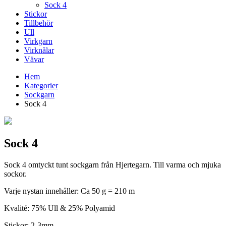
Sock 4
Stickor
Tillbehör
Ull
Virkgarn
Virknålar
Vävar
Hem
Kategorier
Sockgarn
Sock 4
Sock 4
Sock 4 omtyckt tunt sockgarn från Hjertegarn. Till varma och mjuka
sockor.
Varje nystan innehåller: Ca 50 g = 210 m
Kvalité: 75% Ull & 25% Polyamid
Stickor: 2-3mm