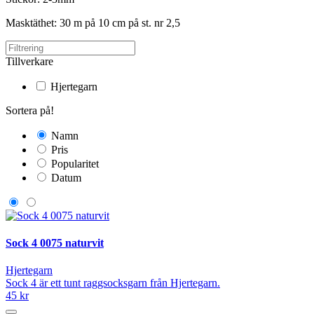
Masktäthet: 30 m på 10 cm på st. nr 2,5
Tillverkare
Hjertegarn
Sortera på!
Namn
Pris
Popularitet
Datum
Sock 4 0075 naturvit
Hjertegarn
Sock 4 är ett tunt raggsocksgarn från Hjertegarn.
45 kr