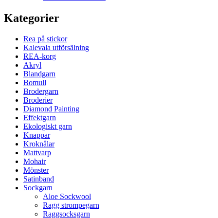
Kategorier
Rea på stickor
Kalevala utförsälning
REA-korg
Akryl
Blandgarn
Bomull
Brodergarn
Broderier
Diamond Painting
Effektgarn
Ekologiskt garn
Knappar
Kroknålar
Mattvarp
Mohair
Mönster
Satinband
Sockgarn
Aloe Sockwool
Ragg strompegarn
Raggsocksgarn