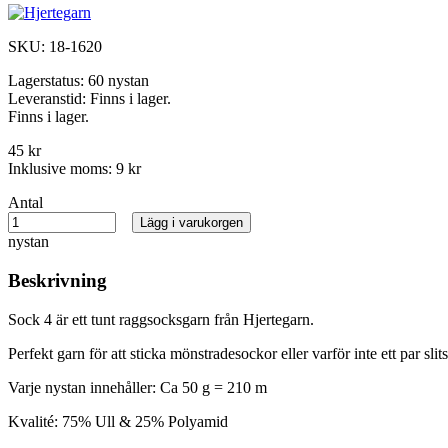
SKU:
18-1620
Lagerstatus:
60 nystan
Leveranstid:
Finns i lager.
Finns i lager.
45 kr
Inklusive moms:
9 kr
Antal
Lägg i varukorgen
nystan
Beskrivning
Sock 4 är ett tunt raggsocksgarn från Hjertegarn.
Perfekt garn för att sticka mönstradesockor eller varför inte ett par sli
Varje nystan innehåller: Ca 50 g = 210 m
Kvalité: 75% Ull & 25% Polyamid