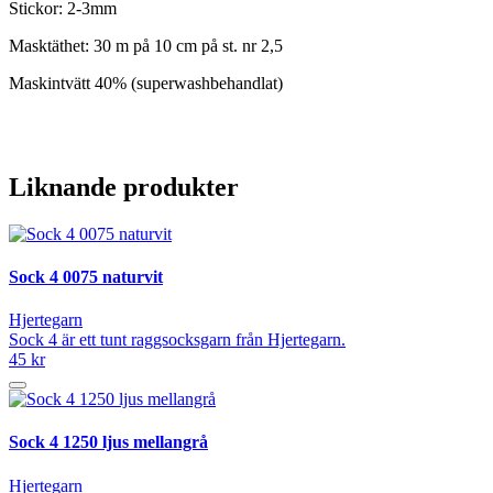
Stickor: 2-3mm
Masktäthet: 30 m på 10 cm på st. nr 2,5
Maskintvätt 40% (superwashbehandlat)
Liknande produkter
Sock 4 0075 naturvit
Hjertegarn
Sock 4 är ett tunt raggsocksgarn från Hjertegarn.
45 kr
Sock 4 1250 ljus mellangrå
Hjertegarn