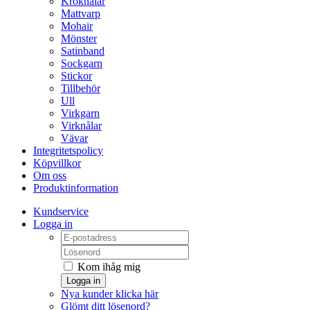
Kroknålar
Mattvarp
Mohair
Mönster
Satinband
Sockgarn
Stickor
Tillbehör
Ull
Virkgarn
Virknålar
Vävar
Integritetspolicy
Köpvillkor
Om oss
Produktinformation
Kundservice
Logga in
Kom ihåg mig
Logga in
Nya kunder klicka här
Glömt ditt lösenord?