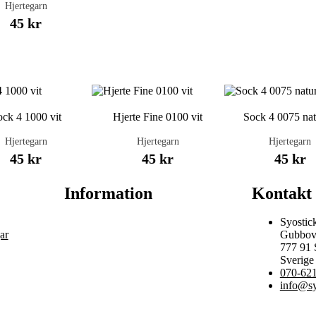
Hjertegarn
45 kr
ck 4 1000 vit
Hjerte Fine 0100 vit
Sock 4 0075 nat
Hjertegarn
Hjertegarn
Hjertegarn
45 kr
45 kr
45 kr
Information
Kontakt
Syostic
ar
Gubbov
777 91
Sverige
070-621
info@sy