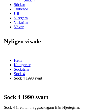
Sock 4
Stickor
Tillbehör
Ull
Virkgarn
Virknålar
Vävar
Nyligen visade
Hem
Kategorier
Sockgarn
Sock 4
Sock 4 1990 svart
Sock 4 1990 svart
Sock 4 är ett tunt raggsocksgarn från Hjertegarn.