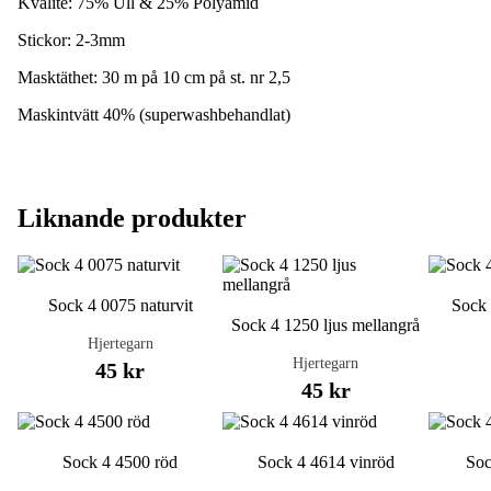
Kvalité: 75% Ull & 25% Polyamid
Stickor: 2-3mm
Masktäthet: 30 m på 10 cm på st. nr 2,5
Maskintvätt 40% (superwashbehandlat)
Liknande produkter
Sock 4 0075 naturvit
Sock 
Sock 4 1250 ljus mellangrå
Hjertegarn
Hjertegarn
45 kr
45 kr
Sock 4 4500 röd
Sock 4 4614 vinröd
Soc