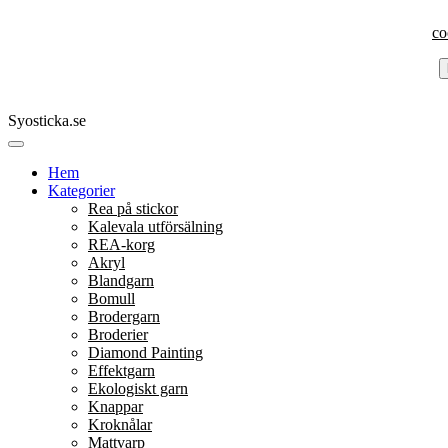
co
Syosticka.se
Hem
Kategorier
Rea på stickor
Kalevala utförsälning
REA-korg
Akryl
Blandgarn
Bomull
Brodergarn
Broderier
Diamond Painting
Effektgarn
Ekologiskt garn
Knappar
Kroknålar
Mattvarp