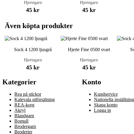
Hjertegarn
Hjertegarn
45 kr
45 kr
Även köpta produkter
Sock 4 1200 ljusgrå
Hjerte Fine 0500 svart
So
Hjertegarn
Hjertegarn
45 kr
45 kr
Kategorier
Konto
Rea på stickor
Kundservice
Kalevala utförsälning
Nationella inställning
REA-korg
Skapa konto
Akryl
Logga in
Blandgarn
Bomull
Brodergarn
Broderier