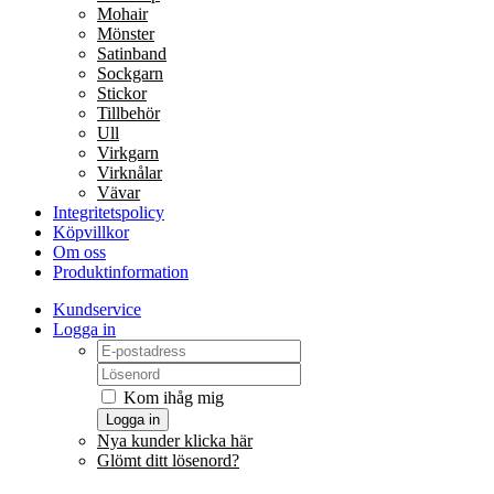
Mohair
Mönster
Satinband
Sockgarn
Stickor
Tillbehör
Ull
Virkgarn
Virknålar
Vävar
Integritetspolicy
Köpvillkor
Om oss
Produktinformation
Kundservice
Logga in
Kom ihåg mig
Logga in
Nya kunder klicka här
Glömt ditt lösenord?