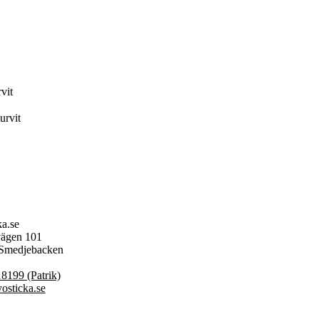
urvit
ka.se
ägen 101
 Smedjebacken
8199 (Patrik)
osticka.se