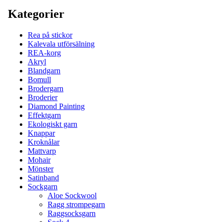
Kategorier
Rea på stickor
Kalevala utförsälning
REA-korg
Akryl
Blandgarn
Bomull
Brodergarn
Broderier
Diamond Painting
Effektgarn
Ekologiskt garn
Knappar
Kroknålar
Mattvarp
Mohair
Mönster
Satinband
Sockgarn
Aloe Sockwool
Ragg strompegarn
Raggsocksgarn