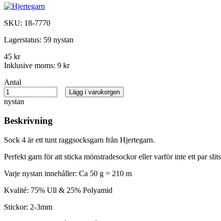
SKU:
18-7770
Lagerstatus:
59 nystan
45 kr
Inklusive moms:
9 kr
Antal
Lägg i varukorgen
nystan
Beskrivning
Sock 4 är ett tunt raggsocksgarn från Hjertegarn.
Perfekt garn för att sticka mönstradesockor eller varför inte ett par sli
Varje nystan innehåller: Ca 50 g = 210 m
Kvalité: 75% Ull & 25% Polyamid
Stickor: 2-3mm