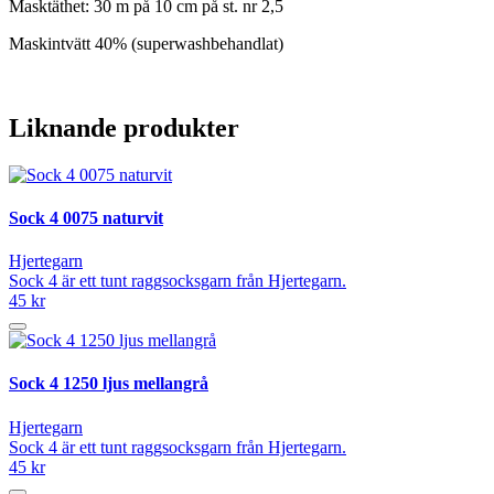
Masktäthet: 30 m på 10 cm på st. nr 2,5
Maskintvätt 40% (superwashbehandlat)
Liknande produkter
Sock 4 0075 naturvit
Hjertegarn
Sock 4 är ett tunt raggsocksgarn från Hjertegarn.
45 kr
Sock 4 1250 ljus mellangrå
Hjertegarn
Sock 4 är ett tunt raggsocksgarn från Hjertegarn.
45 kr