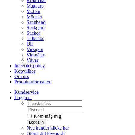
Kroknålar
Mattvarp
Mohair
Mönster
Satinband
Sockgarn
Stickor
Tillbehör
Ull
Virkgarn
Virknålar
Vävar
Integritetspolicy
Köpvillkor
Om oss
Produktinformation
Kundservice
Logga in
Kom ihåg mig
Logga in
Nya kunder klicka här
Glömt ditt lösenord?