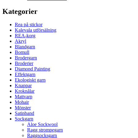
Kategorier
Rea på stickor
Kalevala utförsälning
REA-korg
Akryl
Blandgarn
Bomull
Brodergarn
Broderier
Diamond Painting
Effektgarn
Ekologiskt garn
Knappar
Kroknålar
Mattvarp
Mohair
Mönster
Satinband
Sockgarn
Aloe Sockwool
Ragg strompegarn
Raggsocksgarn