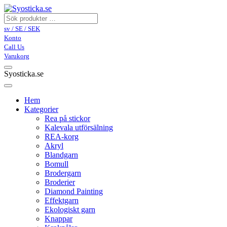
sv / SE / SEK
Konto
Call Us
Varukorg
Syosticka.se
Hem
Kategorier
Rea på stickor
Kalevala utförsälning
REA-korg
Akryl
Blandgarn
Bomull
Brodergarn
Broderier
Diamond Painting
Effektgarn
Ekologiskt garn
Knappar