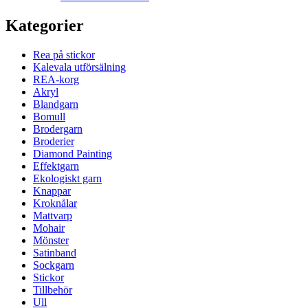
Kategorier
Rea på stickor
Kalevala utförsälning
REA-korg
Akryl
Blandgarn
Bomull
Brodergarn
Broderier
Diamond Painting
Effektgarn
Ekologiskt garn
Knappar
Kroknålar
Mattvarp
Mohair
Mönster
Satinband
Sockgarn
Stickor
Tillbehör
Ull