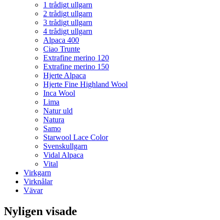
1 trådigt ullgarn
2 trådigt ullgarn
3 trådigt ullgarn
4 trådigt ullgarn
Alpaca 400
Ciao Trunte
Extrafine merino 120
Extrafine merino 150
Hjerte Alpaca
Hjerte Fine Highland Wool
Inca Wool
Lima
Natur uld
Natura
Samo
Starwool Lace Color
Svenskullgarn
Vidal Alpaca
Vital
Virkgarn
Virknålar
Vävar
Nyligen visade