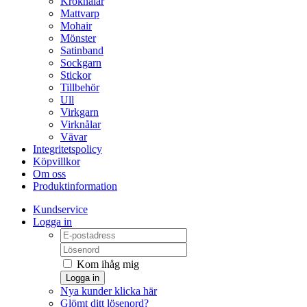
Kroknålar
Mattvarp
Mohair
Mönster
Satinband
Sockgarn
Stickor
Tillbehör
Ull
Virkgarn
Virknålar
Vävar
Integritetspolicy
Köpvillkor
Om oss
Produktinformation
Kundservice
Logga in
Kom ihåg mig
Logga in
Nya kunder klicka här
Glömt ditt lösenord?