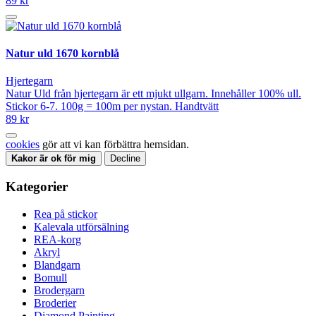
89 kr
Natur uld 1670 kornblå
Hjertegarn
Natur Uld från hjertegarn är ett mjukt ullgarn. Innehåller 100% ull.
Stickor 6-7. 100g = 100m per nystan. Handtvätt
89 kr
cookies
gör att vi kan förbättra hemsidan.
Kakor är ok för mig
Decline
Kategorier
Rea på stickor
Kalevala utförsälning
REA-korg
Akryl
Blandgarn
Bomull
Brodergarn
Broderier
Diamond Painting