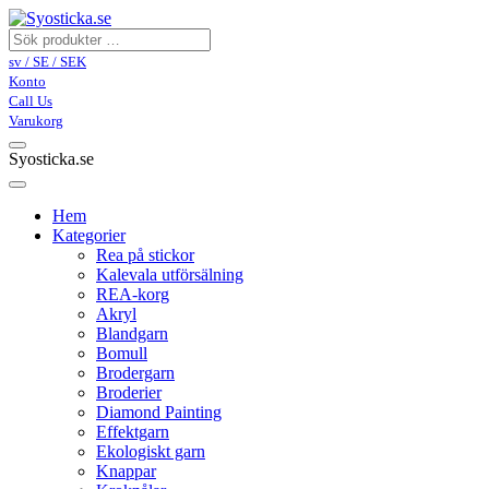
sv / SE / SEK
Konto
Call Us
Varukorg
Syosticka.se
Hem
Kategorier
Rea på stickor
Kalevala utförsälning
REA-korg
Akryl
Blandgarn
Bomull
Brodergarn
Broderier
Diamond Painting
Effektgarn
Ekologiskt garn
Knappar