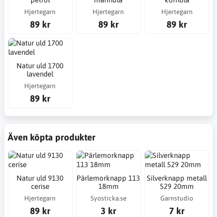
Hjertegarn
Hjertegarn
Hjertegarn
89 kr
89 kr
89 kr
Natur uld 1700
lavendel
Hjertegarn
89 kr
Även köpta produkter
Natur uld 9130
Pärlemorknapp 113
Silverknapp metall
cerise
18mm
529 20mm
Hjertegarn
Syosticka.se
Garnstudio
89 kr
3 kr
7 kr