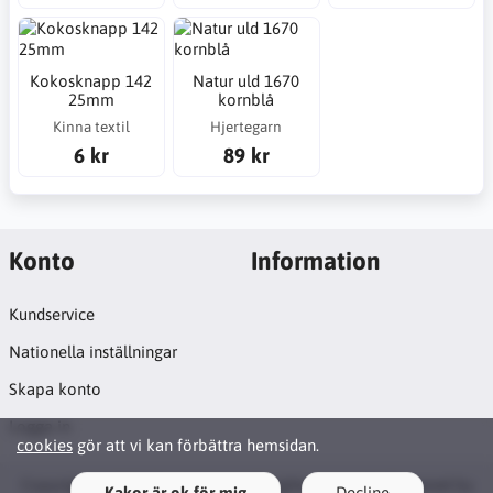
Kokosknapp 142
Natur uld 1670
25mm
kornblå
Kinna textil
Hjertegarn
6 kr
89 kr
Konto
Information
Kundservice
Nationella inställningar
Skapa konto
Logga in
cookies
gör att vi kan förbättra hemsidan.
Copyright © 2026 Syosticka.se. All rights reserved · Powered by
Kakor är ok för mig
Decline