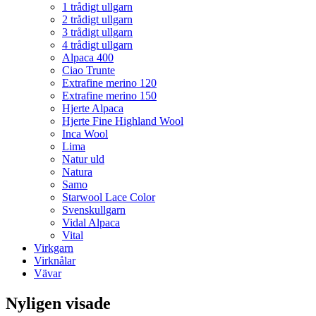
1 trådigt ullgarn
2 trådigt ullgarn
3 trådigt ullgarn
4 trådigt ullgarn
Alpaca 400
Ciao Trunte
Extrafine merino 120
Extrafine merino 150
Hjerte Alpaca
Hjerte Fine Highland Wool
Inca Wool
Lima
Natur uld
Natura
Samo
Starwool Lace Color
Svenskullgarn
Vidal Alpaca
Vital
Virkgarn
Virknålar
Vävar
Nyligen visade