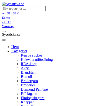
sv / SE / SEK
Konto
Call Us
Varukorg
Syosticka.se
Hem
Kategorier
Rea på stickor
Kalevala utförsälning
REA-korg
Akryl
Blandgarn
Bomull
Brodergarn
Broderier
Diamond Painting
Effektgarn
Ekologiskt garn
Knappar