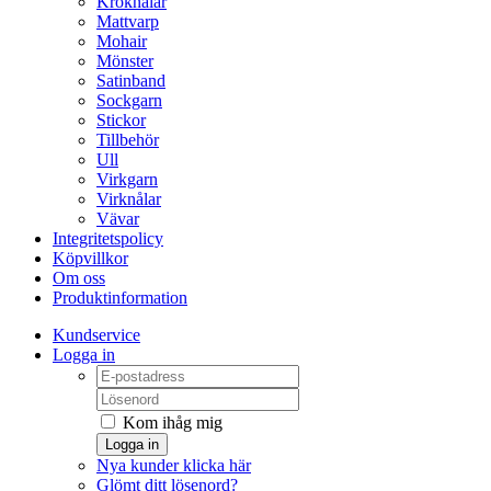
Kroknålar
Mattvarp
Mohair
Mönster
Satinband
Sockgarn
Stickor
Tillbehör
Ull
Virkgarn
Virknålar
Vävar
Integritetspolicy
Köpvillkor
Om oss
Produktinformation
Kundservice
Logga in
Kom ihåg mig
Logga in
Nya kunder klicka här
Glömt ditt lösenord?