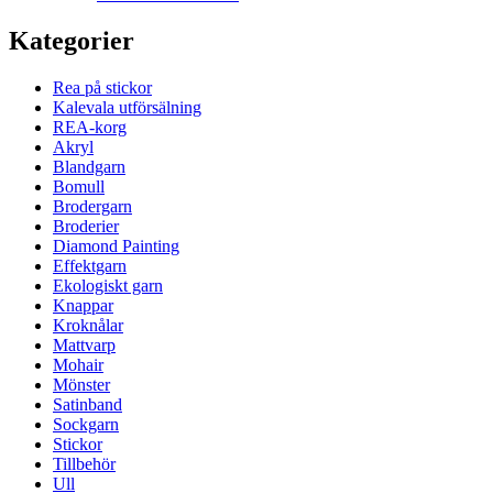
Kategorier
Rea på stickor
Kalevala utförsälning
REA-korg
Akryl
Blandgarn
Bomull
Brodergarn
Broderier
Diamond Painting
Effektgarn
Ekologiskt garn
Knappar
Kroknålar
Mattvarp
Mohair
Mönster
Satinband
Sockgarn
Stickor
Tillbehör
Ull