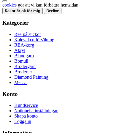
cookies
gör att vi kan förbättra hemsidan.
Kakor är ok för mig
Decline
Kategorier
Rea på stickor
Kalevala utförsälning
REA-korg
Akryl
Blandgarn
Bomull
Brodergarn
Broderier
Diamond Painting
Mer…
Konto
Kundservice
Nationella inställningar
Skapa konto
Logga in
Information