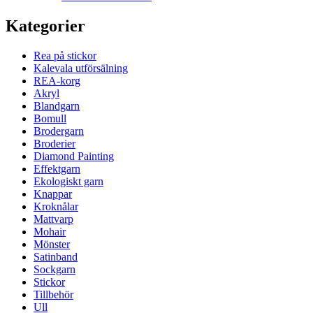
Kategorier
Rea på stickor
Kalevala utförsälning
REA-korg
Akryl
Blandgarn
Bomull
Brodergarn
Broderier
Diamond Painting
Effektgarn
Ekologiskt garn
Knappar
Kroknålar
Mattvarp
Mohair
Mönster
Satinband
Sockgarn
Stickor
Tillbehör
Ull