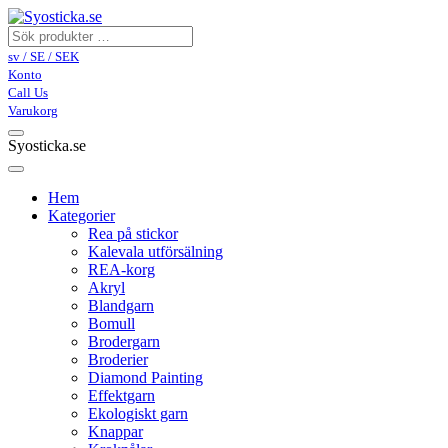
sv / SE / SEK
Konto
Call Us
Varukorg
Syosticka.se
Hem
Kategorier
Rea på stickor
Kalevala utförsälning
REA-korg
Akryl
Blandgarn
Bomull
Brodergarn
Broderier
Diamond Painting
Effektgarn
Ekologiskt garn
Knappar