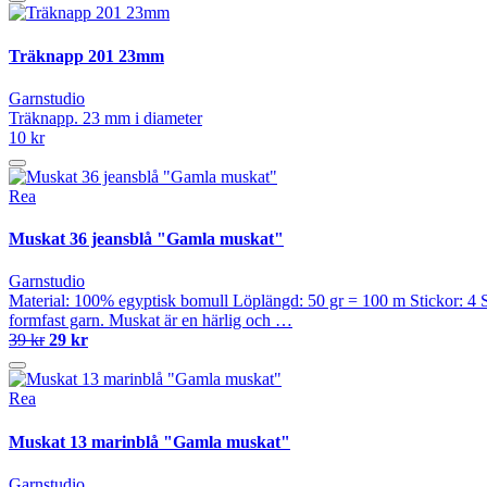
Träknapp 201 23mm
Garnstudio
Träknapp. 23 mm i diameter
10 kr
Rea
Muskat 36 jeansblå "Gamla muskat"
Garnstudio
Material: 100% egyptisk bomull Löplängd: 50 gr = 100 m Stickor: 4 Sti
formfast garn. Muskat är en härlig och …
39 kr
29 kr
Rea
Muskat 13 marinblå "Gamla muskat"
Garnstudio