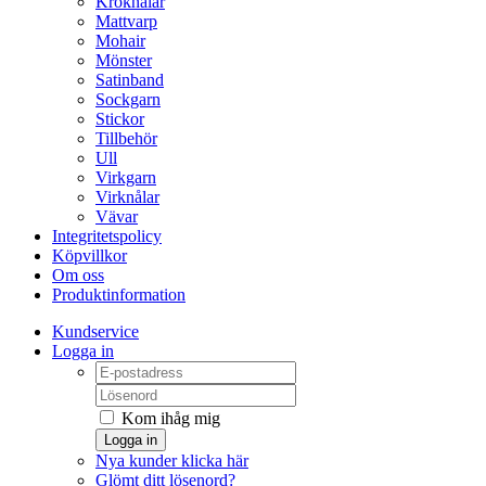
Kroknålar
Mattvarp
Mohair
Mönster
Satinband
Sockgarn
Stickor
Tillbehör
Ull
Virkgarn
Virknålar
Vävar
Integritetspolicy
Köpvillkor
Om oss
Produktinformation
Kundservice
Logga in
Kom ihåg mig
Logga in
Nya kunder klicka här
Glömt ditt lösenord?