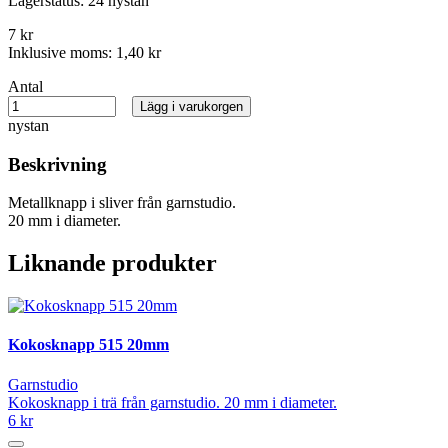
Lagerstatus:
24 nystan
7 kr
Inklusive moms:
1,40 kr
Antal
Lägg i varukorgen
nystan
Beskrivning
Metallknapp i sliver från garnstudio.
20 mm i diameter.
Liknande produkter
Kokosknapp 515 20mm
Garnstudio
Kokosknapp i trä från garnstudio. 20 mm i diameter.
6 kr