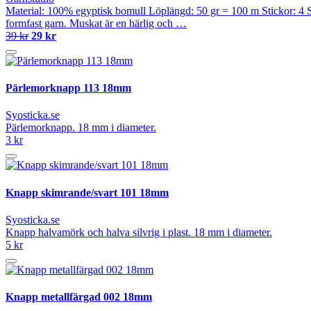
Material: 100% egyptisk bomull Löplängd: 50 gr = 100 m Stickor: 4 Sti
formfast garn. Muskat är en härlig och …
39 kr
29 kr
Pärlemorknapp 113 18mm
Syosticka.se
Pärlemorknapp. 18 mm i diameter.
3 kr
Knapp skimrande/svart 101 18mm
Syosticka.se
Knapp halvamörk och halva silvrig i plast. 18 mm i diameter.
5 kr
Knapp metallfärgad 002 18mm