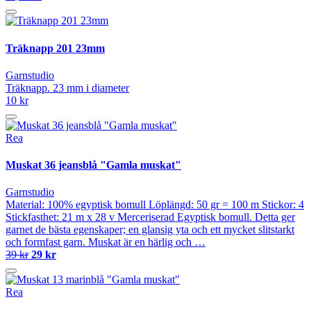
Träknapp 201 23mm
Garnstudio
Träknapp. 23 mm i diameter
10 kr
Rea
Muskat 36 jeansblå "Gamla muskat"
Garnstudio
Material: 100% egyptisk bomull Löplängd: 50 gr = 100 m Stickor: 4
Stickfasthet: 21 m x 28 v Merceriserad Egyptisk bomull. Detta ger
garnet de bästa egenskaper; en glansig yta och ett mycket slitstarkt
och formfast garn. Muskat är en härlig och …
39 kr
29 kr
Rea