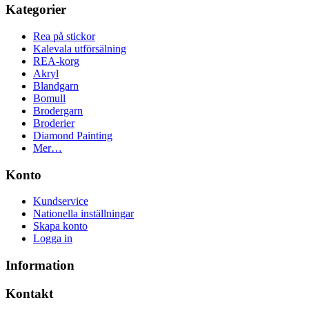
Kategorier
Rea på stickor
Kalevala utförsälning
REA-korg
Akryl
Blandgarn
Bomull
Brodergarn
Broderier
Diamond Painting
Mer…
Konto
Kundservice
Nationella inställningar
Skapa konto
Logga in
Information
Kontakt