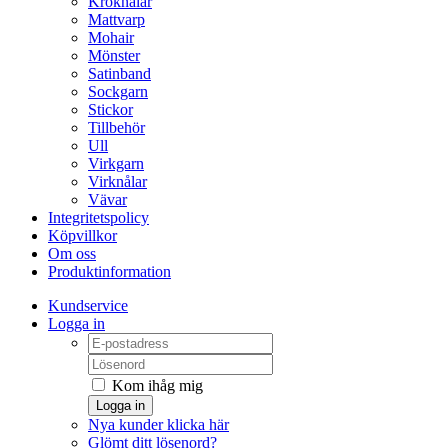
Kroknålar
Mattvarp
Mohair
Mönster
Satinband
Sockgarn
Stickor
Tillbehör
Ull
Virkgarn
Virknålar
Vävar
Integritetspolicy
Köpvillkor
Om oss
Produktinformation
Kundservice
Logga in
Kom ihåg mig
Logga in
Nya kunder klicka här
Glömt ditt lösenord?