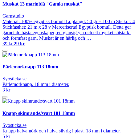
Muskat 13 marinblå "Gamla muskat"
Garnstudio
Material: 100% egyptisk bomull Löplängd: 50 gr = 100 m Stickor: 4
Stickfasthet: 21 m x 28 v Merceriserad Egyptisk bomull. Detta ger
garnet de bästa egenskaper; en glansig yta och ett mycket slitstarkt
och formfast garn. Muskat är en härlig och …
39 kr
29 kr
Pärlemorknapp 113 18mm
Syosticka.se
Pärlemorknapp. 18 mm i diameter.
3 kr
Knapp skimrande/svart 101 18mm
Syosticka.se
Knapp halvamörk och halva silvrig i plast. 18 mm i diameter.
5 kr