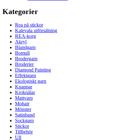
Kategorier
Rea på stickor
Kalevala utförsälning
REA-korg
Akryl
Blandgarn
Bomull
Brodergarn
Broderier
Diamond Painting
Effektgarn
Ekologiskt garn
Knappar
Kroknålar
Mattvarp
Mohair
Mönster
Satinband
Sockgarn
Stickor
Tillbehör
Ull