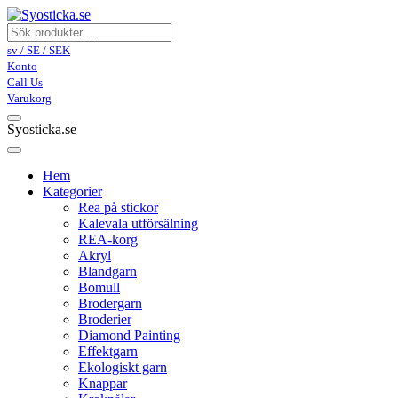
sv / SE / SEK
Konto
Call Us
Varukorg
Syosticka.se
Hem
Kategorier
Rea på stickor
Kalevala utförsälning
REA-korg
Akryl
Blandgarn
Bomull
Brodergarn
Broderier
Diamond Painting
Effektgarn
Ekologiskt garn
Knappar