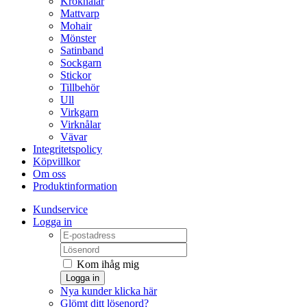
Kroknålar
Mattvarp
Mohair
Mönster
Satinband
Sockgarn
Stickor
Tillbehör
Ull
Virkgarn
Virknålar
Vävar
Integritetspolicy
Köpvillkor
Om oss
Produktinformation
Kundservice
Logga in
Kom ihåg mig
Logga in
Nya kunder klicka här
Glömt ditt lösenord?