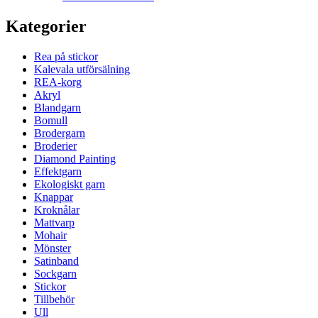
Kategorier
Rea på stickor
Kalevala utförsälning
REA-korg
Akryl
Blandgarn
Bomull
Brodergarn
Broderier
Diamond Painting
Effektgarn
Ekologiskt garn
Knappar
Kroknålar
Mattvarp
Mohair
Mönster
Satinband
Sockgarn
Stickor
Tillbehör
Ull