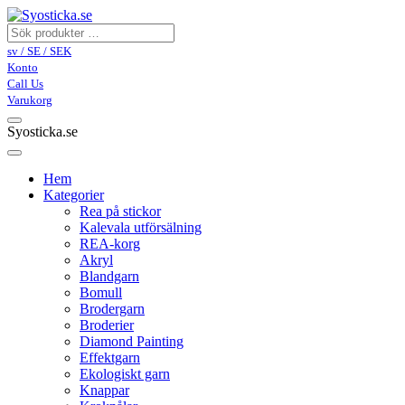
sv / SE / SEK
Konto
Call Us
Varukorg
Syosticka.se
Hem
Kategorier
Rea på stickor
Kalevala utförsälning
REA-korg
Akryl
Blandgarn
Bomull
Brodergarn
Broderier
Diamond Painting
Effektgarn
Ekologiskt garn
Knappar