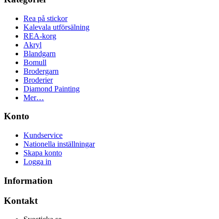
Rea på stickor
Kalevala utförsälning
REA-korg
Akryl
Blandgarn
Bomull
Brodergarn
Broderier
Diamond Painting
Mer…
Konto
Kundservice
Nationella inställningar
Skapa konto
Logga in
Information
Kontakt