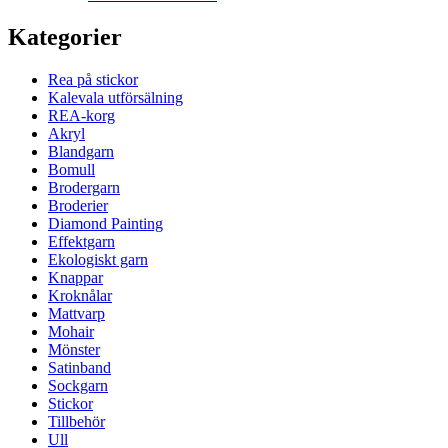
Kategorier
Rea på stickor
Kalevala utförsälning
REA-korg
Akryl
Blandgarn
Bomull
Brodergarn
Broderier
Diamond Painting
Effektgarn
Ekologiskt garn
Knappar
Kroknålar
Mattvarp
Mohair
Mönster
Satinband
Sockgarn
Stickor
Tillbehör
Ull