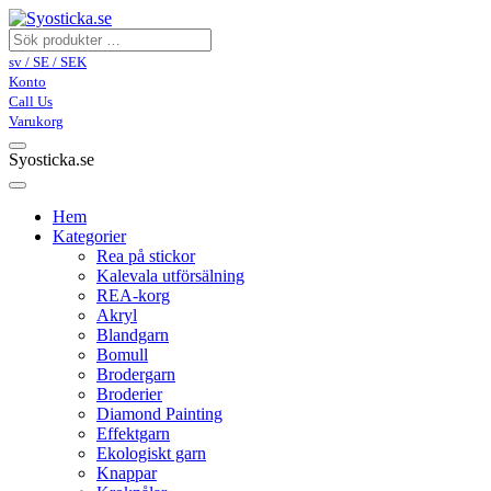
sv / SE / SEK
Konto
Call Us
Varukorg
Syosticka.se
Hem
Kategorier
Rea på stickor
Kalevala utförsälning
REA-korg
Akryl
Blandgarn
Bomull
Brodergarn
Broderier
Diamond Painting
Effektgarn
Ekologiskt garn
Knappar