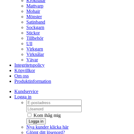
Kroknålar
Mattvarp
Mohair
Mönster
Satinband
Sockgarn
Stickor
Tillbehör
Ull
Virkgarn
Virknålar
Vävar
Integritetspolicy
Köpvillkor
Om oss
Produktinformation
Kundservice
Logga in
Kom ihåg mig
Logga in
Nya kunder klicka här
Glömt ditt lösenord?