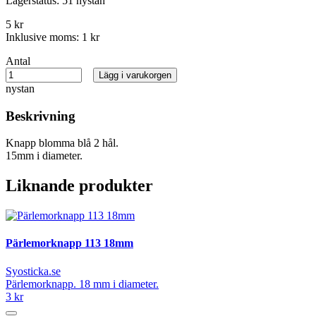
Lagerstatus:
51 nystan
5 kr
Inklusive moms:
1 kr
Antal
Lägg i varukorgen
nystan
Beskrivning
Knapp blomma blå 2 hål.
15mm i diameter.
Liknande produkter
Pärlemorknapp 113 18mm
Syosticka.se
Pärlemorknapp. 18 mm i diameter.
3 kr