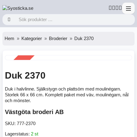
Hem
Kategorier
Broderier
Duk 2370
REA
-50%
Duk 2370
Duk i halvlinne. Själkstygn och plattsöm med moulinégarn.
Storlek 66 x 66 cm. Komplett paket med väv, moulinégarn, nål
och mönster.
Västgöta broderi AB
SKU:
777-2370
Lagerstatus:
2 st