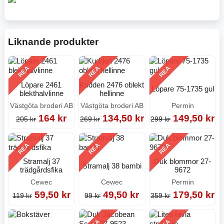
Liknande produkter
REA
REA
REA
Löpare 2461
Kudden 2476 oblekt
Löpare 75-1735 gul
blekthalvlinne
hellinne
Västgöta broderi AB
Västgöta broderi AB
Permin
164 kr
134,50 kr
149,50 kr
205 kr
269 kr
299 kr
REA
REA
REA
Stramalj 37
Duk blommor 27-
Stramalj 38 bambi
trädgårdsfika
9672
Cewec
Cewec
Permin
59,50 kr
49,50 kr
179,50 kr
119 kr
99 kr
359 kr