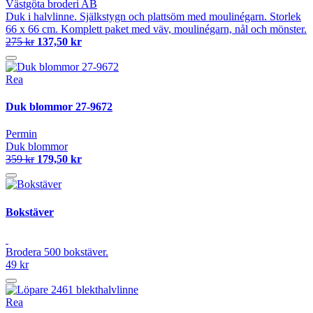
Västgöta broderi AB
Duk i halvlinne. Själkstygn och plattsöm med moulinégarn. Storlek
66 x 66 cm. Komplett paket med väv, moulinégarn, nål och mönster.
275 kr
137,50 kr
Rea
Duk blommor 27-9672
Permin
Duk blommor
359 kr
179,50 kr
Bokstäver
Brodera 500 bokstäver.
49 kr
Rea