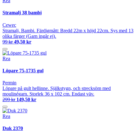
Rea
Stramalj 38 bambi
Cewec
Stramalj. Bambi. Färdigmått: Bredd 22m x höjd 22cm. Sys med 13
olika färger (Garn ingår ej).
99 kr
49,50 kr
Rea
Löpare 75-1735 gul
Permin
Löpare på gult hellinne. Själkstygn, och strecksöm med
moulinégarn. Storlek 36 x 102 cm. Endast väv.
299 kr
149,50 kr
Rea
Duk 2370