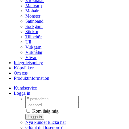
Kroknålar
Mattvarp
Mohair
Mönster
Satinband
Sockgarn
Stickor
Tillbehör
Ull
Virkgarn
Virknålar
Vävar
Integritetspolicy
Köpvillkor
Om oss
Produktinformation
Kundservice
Logga in
Kom ihåg mig
Logga in
Nya kunder klicka här
Glömt ditt lösenord?