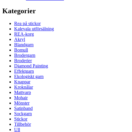
Kategorier
Rea på stickor
Kalevala utförsälning
REA-korg
Akryl
Blandgarn
Bomull
Brodergarn
Broderier
Diamond Painting
Effektgarn
Ekologiskt garn
Knappar
Kroknålar
Mattvarp
Mohair
Mönster
Satinband
Sockgarn
Stickor
Tillbehör
Ull