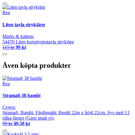
Rea
Liten tavla strykjärn
Marks & kattens
54470 Liten korsstygnstavla strykjärn
115 kr
99 kr
Även köpta produkter
Rea
Stramalj 38 bambi
Cewec
Stramalj. Bambi. Färdigmått: Bredd 22m x höjd 22cm. Sys med 13
olika färger (Garn ingår ej).
99 kr
49,50 kr