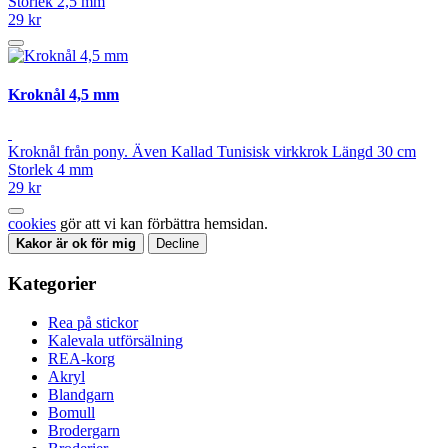
Storlek 2,5 mm
29 kr
Kroknål 4,5 mm
Kroknål från pony. Även Kallad Tunisisk virkkrok Längd 30 cm
Storlek 4 mm
29 kr
cookies
gör att vi kan förbättra hemsidan.
Kakor är ok för mig
Decline
Kategorier
Rea på stickor
Kalevala utförsälning
REA-korg
Akryl
Blandgarn
Bomull
Brodergarn