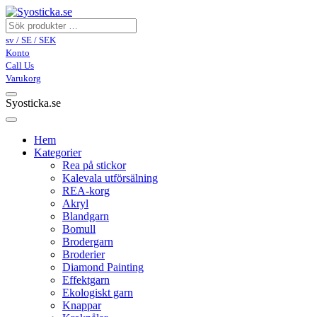
sv / SE / SEK
Konto
Call Us
Varukorg
Syosticka.se
Hem
Kategorier
Rea på stickor
Kalevala utförsälning
REA-korg
Akryl
Blandgarn
Bomull
Brodergarn
Broderier
Diamond Painting
Effektgarn
Ekologiskt garn
Knappar