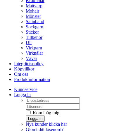
Kroknålar
Mattvarp
Mohair
Mönster
Satinband
Sockgarn
Stickor
Tillbehör
Ull
Virkgarn
Virknålar
Vävar
Integritetspolicy
Köpvillkor
Om oss
Produktinformation
Kundservice
Logga in
Kom ihåg mig
Logga in
Nya kunder klicka här
Glömt ditt lösenord?