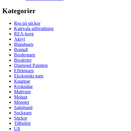
Kategorier
Rea på stickor
Kalevala utförsälning
REA-korg
Akryl
Blandgarn
Bomull
Brodergarn
Broderier
Diamond Painting
Effektgarn
Ekologiskt garn
Knappar
Kroknålar
Mattvarp
Mohair
Mönster
Satinband
Sockgarn
Stickor
Tillbehör
Ull