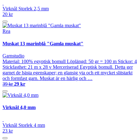
Virknål Storlek 2,5 mm
20 kr
Rea
Muskat 13 marinblå "Gamla muskat"
Garnstudio
Material: 100% egyptisk bomull Löplängd: 50 gr = 100 m Stickor: 4
Stickfasthet: 21 m x 28 v Merceriserad Egyptisk bomull. Detta ger
garnet de bästa egenskaper; en glansig yta och ett mycket slitstarkt
och formfast garn. Muskat är en härlig och …
39 kr
29 kr
Virknål 4,0 mm
Virknål Storlek 4 mm
23 kr