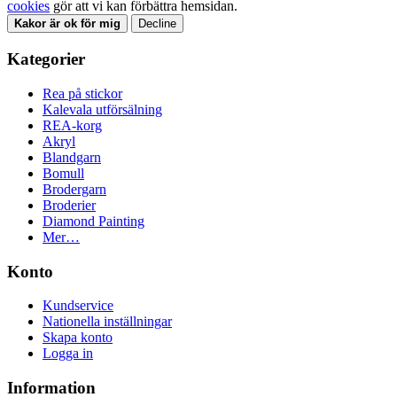
cookies
gör att vi kan förbättra hemsidan.
Kakor är ok för mig
Decline
Kategorier
Rea på stickor
Kalevala utförsälning
REA-korg
Akryl
Blandgarn
Bomull
Brodergarn
Broderier
Diamond Painting
Mer…
Konto
Kundservice
Nationella inställningar
Skapa konto
Logga in
Information