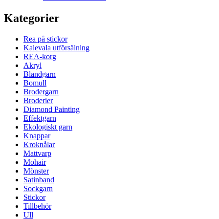
Kategorier
Rea på stickor
Kalevala utförsälning
REA-korg
Akryl
Blandgarn
Bomull
Brodergarn
Broderier
Diamond Painting
Effektgarn
Ekologiskt garn
Knappar
Kroknålar
Mattvarp
Mohair
Mönster
Satinband
Sockgarn
Stickor
Tillbehör
Ull