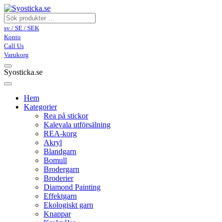
sv / SE / SEK
Konto
Call Us
Varukorg
Syosticka.se
Hem
Kategorier
Rea på stickor
Kalevala utförsälning
REA-korg
Akryl
Blandgarn
Bomull
Brodergarn
Broderier
Diamond Painting
Effektgarn
Ekologiskt garn
Knappar