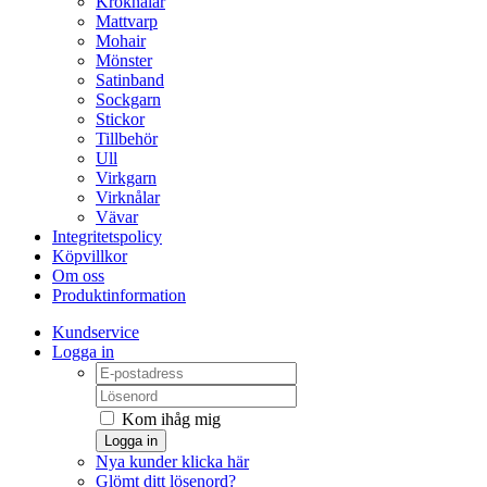
Kroknålar
Mattvarp
Mohair
Mönster
Satinband
Sockgarn
Stickor
Tillbehör
Ull
Virkgarn
Virknålar
Vävar
Integritetspolicy
Köpvillkor
Om oss
Produktinformation
Kundservice
Logga in
Kom ihåg mig
Logga in
Nya kunder klicka här
Glömt ditt lösenord?