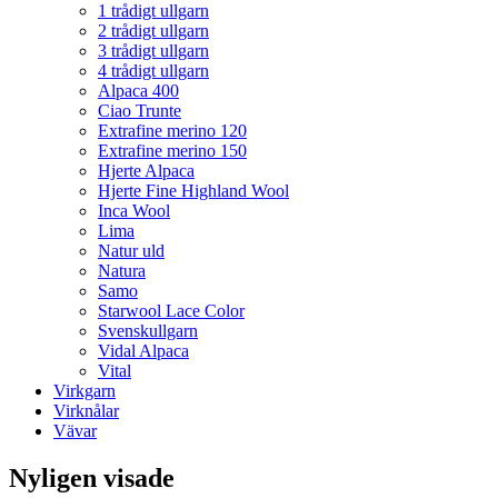
1 trådigt ullgarn
2 trådigt ullgarn
3 trådigt ullgarn
4 trådigt ullgarn
Alpaca 400
Ciao Trunte
Extrafine merino 120
Extrafine merino 150
Hjerte Alpaca
Hjerte Fine Highland Wool
Inca Wool
Lima
Natur uld
Natura
Samo
Starwool Lace Color
Svenskullgarn
Vidal Alpaca
Vital
Virkgarn
Virknålar
Vävar
Nyligen visade