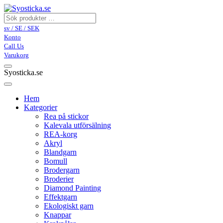
sv / SE / SEK
Konto
Call Us
Varukorg
Syosticka.se
Hem
Kategorier
Rea på stickor
Kalevala utförsälning
REA-korg
Akryl
Blandgarn
Bomull
Brodergarn
Broderier
Diamond Painting
Effektgarn
Ekologiskt garn
Knappar