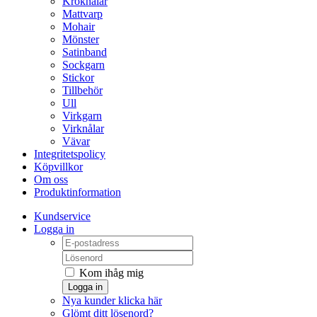
Kroknålar
Mattvarp
Mohair
Mönster
Satinband
Sockgarn
Stickor
Tillbehör
Ull
Virkgarn
Virknålar
Vävar
Integritetspolicy
Köpvillkor
Om oss
Produktinformation
Kundservice
Logga in
Kom ihåg mig
Logga in
Nya kunder klicka här
Glömt ditt lösenord?