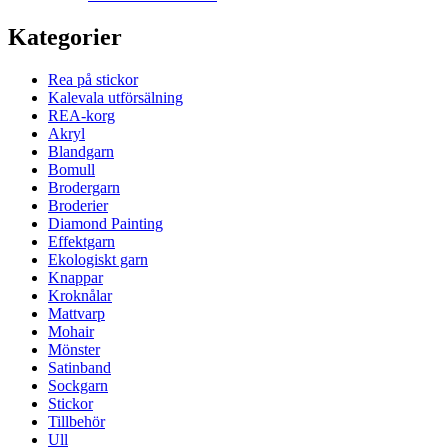
Kategorier
Rea på stickor
Kalevala utförsälning
REA-korg
Akryl
Blandgarn
Bomull
Brodergarn
Broderier
Diamond Painting
Effektgarn
Ekologiskt garn
Knappar
Kroknålar
Mattvarp
Mohair
Mönster
Satinband
Sockgarn
Stickor
Tillbehör
Ull