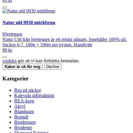
89 kr
Natur uld 0930 mörkbrun
Hjertegarn
Natur Uld från hjertegarn är ett mjukt ullgarn. Innehåller 100% ull.
Stickor 6-7. 100g = 100m per nystan. Handtvätt
89 kr
cookies
gör att vi kan förbättra hemsidan.
Kakor är ok för mig
Decline
Kategorier
Rea på stickor
Kalevala utförsälning
REA-korg
Akryl
Blandgarn
Bomull
Brodergarn
Broderier
Diamond Painting