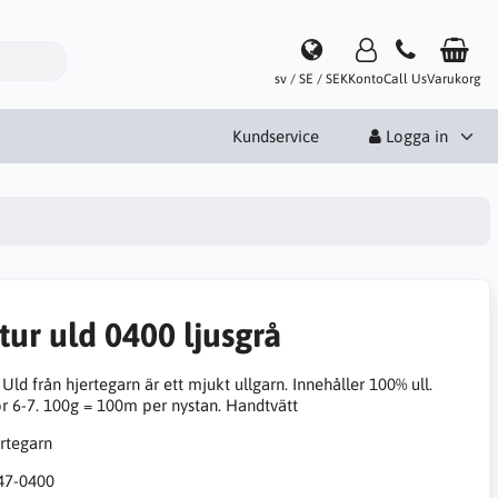
sv / SE / SEK
Konto
Call Us
Varukorg
Kundservice
Logga in
tur uld 0400 ljusgrå
Uld från hjertegarn är ett mjukt ullgarn. Innehåller 100% ull.
or 6-7. 100g = 100m per nystan. Handtvätt
47-0400