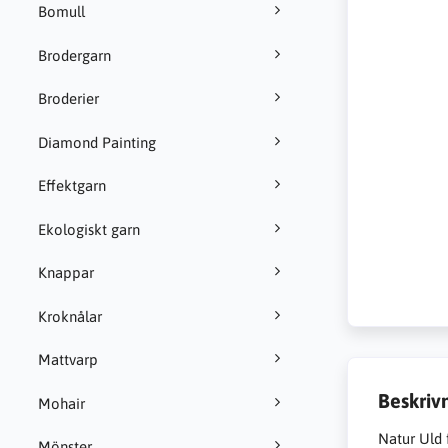
Bomull
Brodergarn
Broderier
Diamond Painting
Effektgarn
Ekologiskt garn
Knappar
Kroknålar
Mattvarp
Beskriv
Mohair
Natur Uld f
Mönster