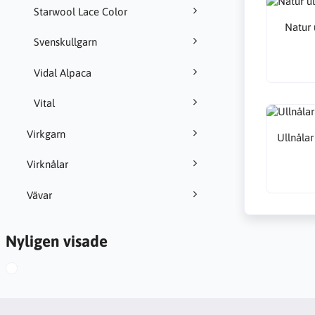
Starwool Lace Color
Natur 
Svenskullgarn
Vidal Alpaca
Vital
Virkgarn
Ullnåla
Virknålar
Vävar
Nyligen visade