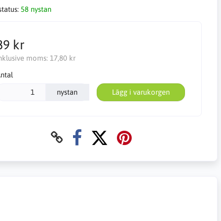
status:
58 nystan
89 kr
nklusive moms:
17,80 kr
ntal
nystan
Lägg i varukorgen