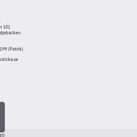
t
e
n 101
djebacken
199 (Patrik)
sticka.se
rt®