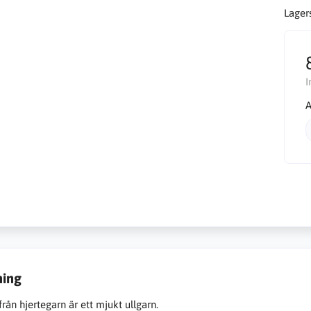
Lager
I
A
ning
rån hjertegarn är ett mjukt ullgarn.