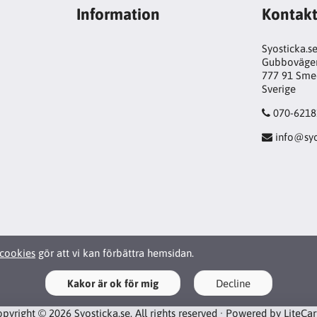
Information
Kontak
Syosticka.s
Gubboväge
777 91 Sme
Sverige
070-6218
info@syo
cookies
gör att vi kan förbättra hemsidan.
Kakor är ok för mig
Decline
pyright © 2026 Syosticka.se. All rights reserved · Powered by
LiteCa