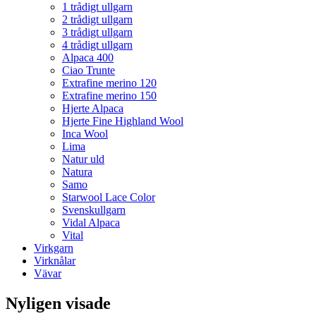
1 trådigt ullgarn
2 trådigt ullgarn
3 trådigt ullgarn
4 trådigt ullgarn
Alpaca 400
Ciao Trunte
Extrafine merino 120
Extrafine merino 150
Hjerte Alpaca
Hjerte Fine Highland Wool
Inca Wool
Lima
Natur uld
Natura
Samo
Starwool Lace Color
Svenskullgarn
Vidal Alpaca
Vital
Virkgarn
Virknålar
Vävar
Nyligen visade