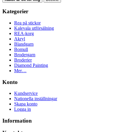
Kategorier
Rea på stickor
Kalevala utförsälning
REA-korg
Akryl
Blandgarn
Bomull
Brodergarn
Broderier
Diamond Painting
Mer…
Konto
Kundservice
Nationella inställningar
Skapa konto
Logga in
Information