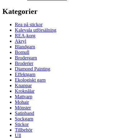
Kategorier
Rea på stickor
Kalevala utförsälning
REA-korg
Akryl
Blandgarn
Bomull
Brodergarn
Broderier
Diamond Painting
Effektgarn
Ekologiskt garn
Knappar
Kroknålar
Mattvarp
Mohair
Mönster
Satinband
Sockgarn
Stickor
Tillbehör
Ull