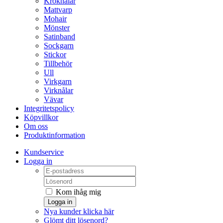
Kroknålar
Mattvarp
Mohair
Mönster
Satinband
Sockgarn
Stickor
Tillbehör
Ull
Virkgarn
Virknålar
Vävar
Integritetspolicy
Köpvillkor
Om oss
Produktinformation
Kundservice
Logga in
Kom ihåg mig
Logga in
Nya kunder klicka här
Glömt ditt lösenord?