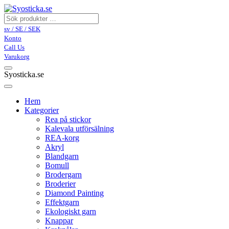
sv / SE / SEK
Konto
Call Us
Varukorg
Syosticka.se
Hem
Kategorier
Rea på stickor
Kalevala utförsälning
REA-korg
Akryl
Blandgarn
Bomull
Brodergarn
Broderier
Diamond Painting
Effektgarn
Ekologiskt garn
Knappar