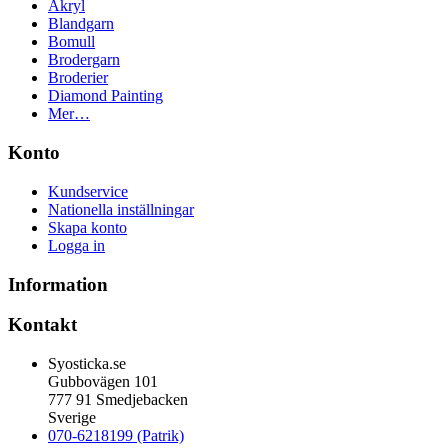
Akryl
Blandgarn
Bomull
Brodergarn
Broderier
Diamond Painting
Mer…
Konto
Kundservice
Nationella inställningar
Skapa konto
Logga in
Information
Kontakt
Syosticka.se
Gubbovägen 101
777 91 Smedjebacken
Sverige
070-6218199 (Patrik)