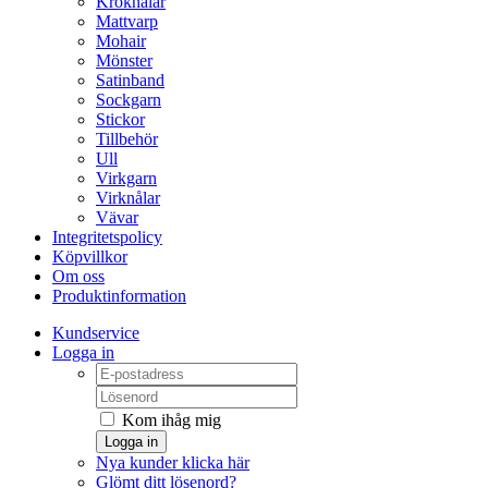
Kroknålar
Mattvarp
Mohair
Mönster
Satinband
Sockgarn
Stickor
Tillbehör
Ull
Virkgarn
Virknålar
Vävar
Integritetspolicy
Köpvillkor
Om oss
Produktinformation
Kundservice
Logga in
Kom ihåg mig
Logga in
Nya kunder klicka här
Glömt ditt lösenord?