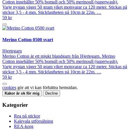
Cotton innehåller 50% bomull och 50% merinoull (superwash).
Varje nystan väger 50 gram viket motsvarar ca 120 meter. Stickas på
stickor 3,5 - 4 mm. Stickfastheten på 10cm är 22m. …
59 kr
Merino Cotton 0500 svart
Hjertegarn
Merino Cotton är ett mjukt blandgarn från Hjertegarn. Merino
Cotton innehåller 50% bomull och 50% merinoull (superwash).
Varje nystan väger 50 gram viket motsvarar ca 120 meter. Stickas på
stickor 3,5 - 4 mm. Stickfastheten på 10cm är 22m. …
59 kr
cookies
gör att vi kan förbättra hemsidan.
Kakor är ok för mig
Decline
Kategorier
Rea på stickor
Kalevala utförsälning
REA-korg