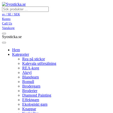
sv / SE / SEK
Konto
Call Us
Varukorg
Syosticka.se
Hem
Kategorier
Rea på stickor
Kalevala utförsälning
REA-korg
Akryl
Blandgarn
Bomull
Brodergarn
Broderier
Diamond Painting
Effektgarn
Ekologiskt garn
Knappar