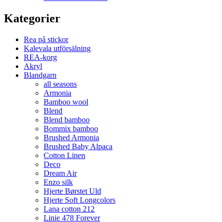
Kategorier
Rea på stickor
Kalevala utförsälning
REA-korg
Akryl
Blandgarn
all seasons
Armonia
Bamboo wool
Blend
Blend bamboo
Bommix bamboo
Brushed Armonia
Brushed Baby Alpaca
Cotton Linen
Deco
Dream Air
Enzo silk
Hjerte Børstet Uld
Hjerte Soft Longcolors
Lana cotton 212
Linie 478 Forever