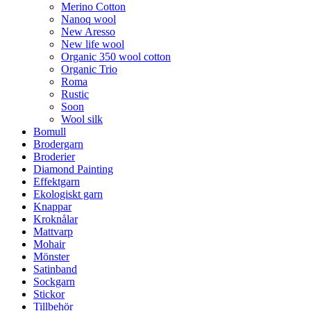
Merino Cotton
Nanoq wool
New Aresso
New life wool
Organic 350 wool cotton
Organic Trio
Roma
Rustic
Soon
Wool silk
Bomull
Brodergarn
Broderier
Diamond Painting
Effektgarn
Ekologiskt garn
Knappar
Kroknålar
Mattvarp
Mohair
Mönster
Satinband
Sockgarn
Stickor
Tillbehör