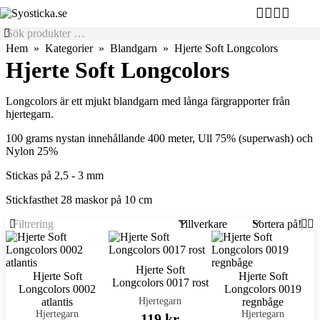
Hem
Kategorier
Blandgarn
Hjerte Soft Longcolors
Hjerte Soft Longcolors
Longcolors är ett mjukt blandgarn med långa färgrapporter från
hjertegarn.
100 grams nystan innehållande 400 meter, Ull 75% (superwash) och
Nylon 25%
Stickas på 2,5 - 3 mm
Stickfasthet 28 maskor på 10 cm
Tillverkare
Sortera på!
Hjerte Soft
Hjerte Soft
Hjerte Soft
Longcolors 0017 rost
Longcolors 0002
Longcolors 0019
Hjertegarn
atlantis
regnbåge
Hjertegarn
Hjertegarn
119 kr