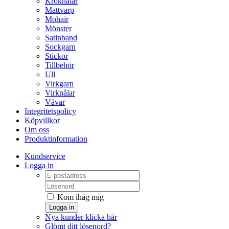
Kroknålar
Mattvarp
Mohair
Mönster
Satinband
Sockgarn
Stickor
Tillbehör
Ull
Virkgarn
Virknålar
Vävar
Integritetspolicy
Köpvillkor
Om oss
Produktinformation
Kundservice
Logga in
Kom ihåg mig
Logga in
Nya kunder klicka här
Glömt ditt lösenord?