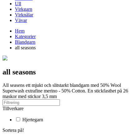
Ull
Virkgarn
Virknålar
Vävar
Hem
Kategorier
Blandgarn
all seasons
all seasons
All seasens ett mjukt och slitstarkt blandgarn med 50% Wool
Superwash extrafine merino - 50% Cotton. En stickfasthet på 26
maskor med stickor 3,5 mm
Tillverkare
Hjertegarn
Sortera på!