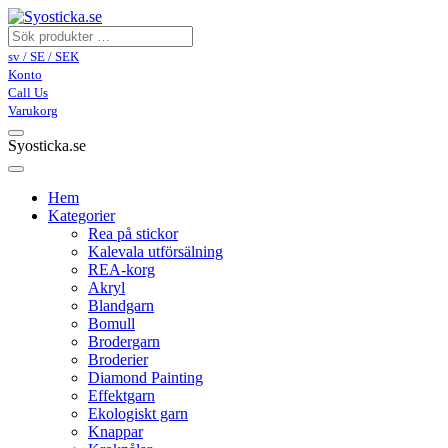
sv / SE / SEK
Konto
Call Us
Varukorg
Syosticka.se
Hem
Kategorier
Rea på stickor
Kalevala utförsälning
REA-korg
Akryl
Blandgarn
Bomull
Brodergarn
Broderier
Diamond Painting
Effektgarn
Ekologiskt garn
Knappar