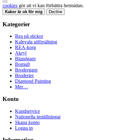
cookies
gör att vi kan förbättra hemsidan.
Kakor är ok för mig
Decline
Kategorier
Rea på stickor
Kalevala utförsälning
REA-korg
Akryl
Blandgarn
Bomull
Brodergarn
Broderier
Diamond Painting
Mer…
Konto
Kundservice
Nationella inställningar
Skapa konto
Logga in
Information