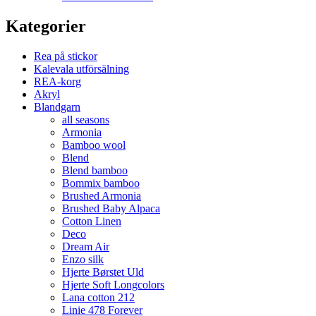
Kategorier
Rea på stickor
Kalevala utförsälning
REA-korg
Akryl
Blandgarn
all seasons
Armonia
Bamboo wool
Blend
Blend bamboo
Bommix bamboo
Brushed Armonia
Brushed Baby Alpaca
Cotton Linen
Deco
Dream Air
Enzo silk
Hjerte Børstet Uld
Hjerte Soft Longcolors
Lana cotton 212
Linie 478 Forever