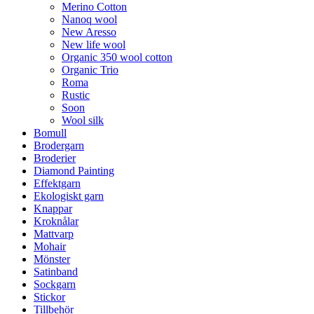
Merino Cotton
Nanoq wool
New Aresso
New life wool
Organic 350 wool cotton
Organic Trio
Roma
Rustic
Soon
Wool silk
Bomull
Brodergarn
Broderier
Diamond Painting
Effektgarn
Ekologiskt garn
Knappar
Kroknålar
Mattvarp
Mohair
Mönster
Satinband
Sockgarn
Stickor
Tillbehör