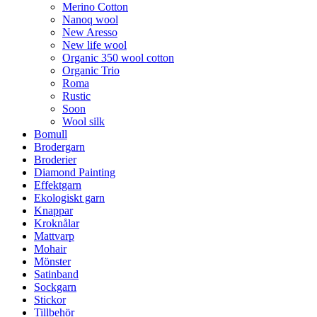
Merino Cotton
Nanoq wool
New Aresso
New life wool
Organic 350 wool cotton
Organic Trio
Roma
Rustic
Soon
Wool silk
Bomull
Brodergarn
Broderier
Diamond Painting
Effektgarn
Ekologiskt garn
Knappar
Kroknålar
Mattvarp
Mohair
Mönster
Satinband
Sockgarn
Stickor
Tillbehör