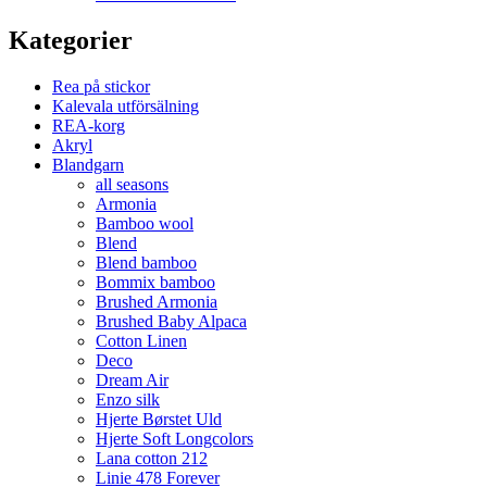
Kategorier
Rea på stickor
Kalevala utförsälning
REA-korg
Akryl
Blandgarn
all seasons
Armonia
Bamboo wool
Blend
Blend bamboo
Bommix bamboo
Brushed Armonia
Brushed Baby Alpaca
Cotton Linen
Deco
Dream Air
Enzo silk
Hjerte Børstet Uld
Hjerte Soft Longcolors
Lana cotton 212
Linie 478 Forever