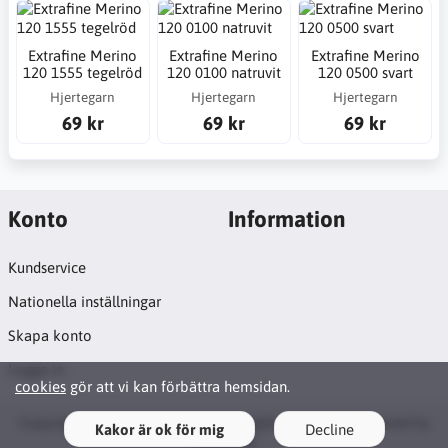
Extrafine Merino
Extrafine Merino
Extrafine Merino
120 1555 tegelröd
120 0100 natruvit
120 0500 svart
Hjertegarn
Hjertegarn
Hjertegarn
69 kr
69 kr
69 kr
Konto
Information
Kundservice
Nationella inställningar
Skapa konto
Logga in
cookies
gör att vi kan förbättra hemsidan.
Copyright © 2026 Syosticka.se. All rights reserved · Powered by
Kakor är ok för mig
Decline
LiteCart®