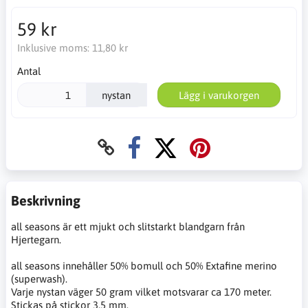
59 kr
Inklusive moms:
11,80 kr
Antal
nystan
Lägg i varukorgen
Beskrivning
all seasons är ett mjukt och slitstarkt blandgarn från
Hjertegarn.
all seasons innehåller 50% bomull och 50% Extafine merino
(superwash).
Varje nystan väger 50 gram vilket motsvarar ca 170 meter.
Stickas på stickor 3,5 mm.