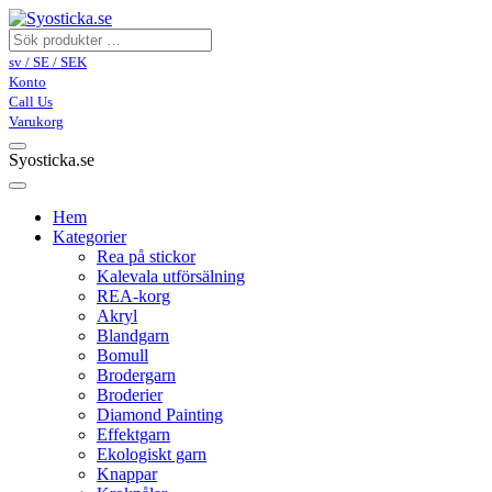
sv / SE / SEK
Konto
Call Us
Varukorg
Syosticka.se
Hem
Kategorier
Rea på stickor
Kalevala utförsälning
REA-korg
Akryl
Blandgarn
Bomull
Brodergarn
Broderier
Diamond Painting
Effektgarn
Ekologiskt garn
Knappar