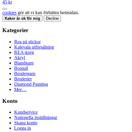
45 kr
cookies
gör att vi kan förbättra hemsidan.
Kakor är ok för mig
Decline
Kategorier
Rea på stickor
Kalevala utförsälning
REA-korg
Akryl
Blandgarn
Bomull
Brodergarn
Broderier
Diamond Painting
Mer…
Konto
Kundservice
Nationella inställningar
Skapa konto
Logga in