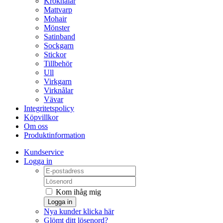
Kroknålar
Mattvarp
Mohair
Mönster
Satinband
Sockgarn
Stickor
Tillbehör
Ull
Virkgarn
Virknålar
Vävar
Integritetspolicy
Köpvillkor
Om oss
Produktinformation
Kundservice
Logga in
Kom ihåg mig
Logga in
Nya kunder klicka här
Glömt ditt lösenord?