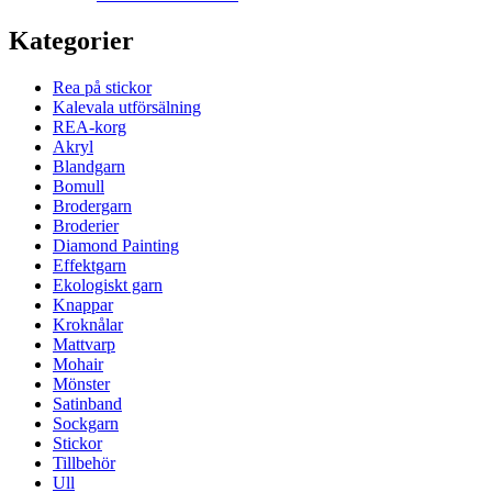
Kategorier
Rea på stickor
Kalevala utförsälning
REA-korg
Akryl
Blandgarn
Bomull
Brodergarn
Broderier
Diamond Painting
Effektgarn
Ekologiskt garn
Knappar
Kroknålar
Mattvarp
Mohair
Mönster
Satinband
Sockgarn
Stickor
Tillbehör
Ull