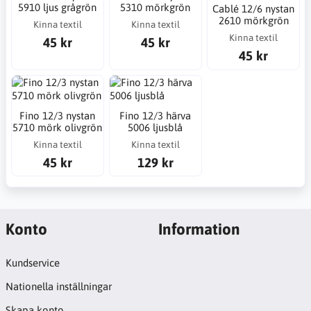
5910 ljus grågrön
5310 mörkgrön
Cablé 12/6 nystan
2610 mörkgrön
Kinna textil
Kinna textil
Kinna textil
45 kr
45 kr
45 kr
Fino 12/3 nystan
Fino 12/3 härva
5710 mörk olivgrön
5006 ljusblå
Kinna textil
Kinna textil
45 kr
129 kr
Konto
Information
Kundservice
Nationella inställningar
Skapa konto