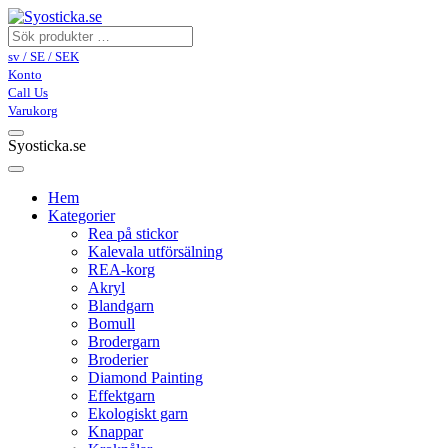
sv / SE / SEK
Konto
Call Us
Varukorg
Syosticka.se
Hem
Kategorier
Rea på stickor
Kalevala utförsälning
REA-korg
Akryl
Blandgarn
Bomull
Brodergarn
Broderier
Diamond Painting
Effektgarn
Ekologiskt garn
Knappar