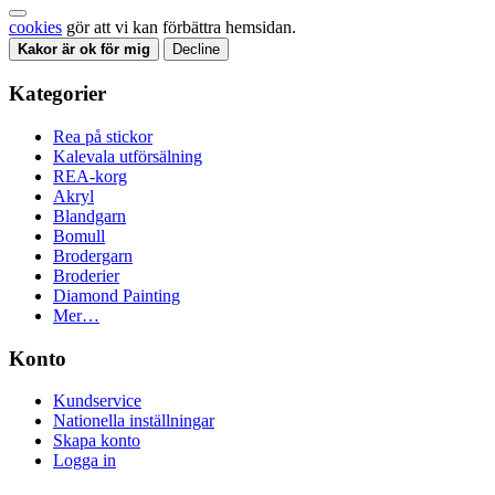
cookies
gör att vi kan förbättra hemsidan.
Kakor är ok för mig
Decline
Kategorier
Rea på stickor
Kalevala utförsälning
REA-korg
Akryl
Blandgarn
Bomull
Brodergarn
Broderier
Diamond Painting
Mer…
Konto
Kundservice
Nationella inställningar
Skapa konto
Logga in