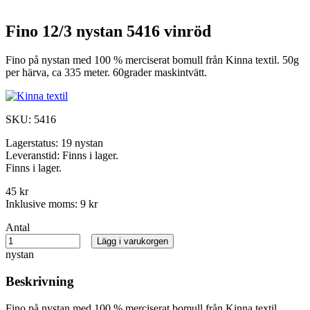
Fino 12/3 nystan 5416 vinröd
Fino på nystan med 100 % merciserat bomull från Kinna textil. 50g
per härva, ca 335 meter. 60grader maskintvätt.
SKU:
5416
Lagerstatus:
19 nystan
Leveranstid:
Finns i lager.
Finns i lager.
45 kr
Inklusive moms:
9 kr
Antal
Lägg i varukorgen
nystan
Beskrivning
Fino på nystan med 100 % merciserat bomull från Kinna textil.