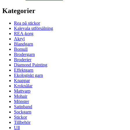
Kategorier
Rea på stickor
Kalevala utförsälning
REA-korg
Akryl
Blandgarn
Bomull
Brodergarn
Broderier
Diamond Painting
Effektgarn
Ekologiskt garn
Knappar
Kroknålar
Mattvarp
Mohair
Mönster
Satinband
Sockgarn
Stickor
Tillbehör
Ull