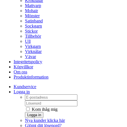
Kroknålar
Mattvarp
Mohair
Mönster
Satinband
Sockgarn
Stickor
Tillbehör
Ull
Virkgarn
Virknålar
Vävar
Integritetspolicy
Köpvillkor
Om oss
Produktinformation
Kundservice
Logga in
Kom ihåg mig
Logga in
Nya kunder klicka här
Glömt ditt lösenord?