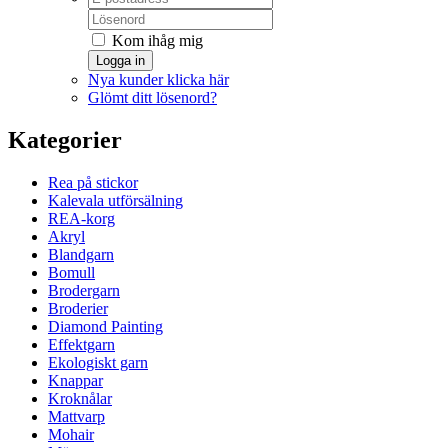
Kom ihåg mig
Logga in
Nya kunder klicka här
Glömt ditt lösenord?
Kategorier
Rea på stickor
Kalevala utförsälning
REA-korg
Akryl
Blandgarn
Bomull
Brodergarn
Broderier
Diamond Painting
Effektgarn
Ekologiskt garn
Knappar
Kroknålar
Mattvarp
Mohair