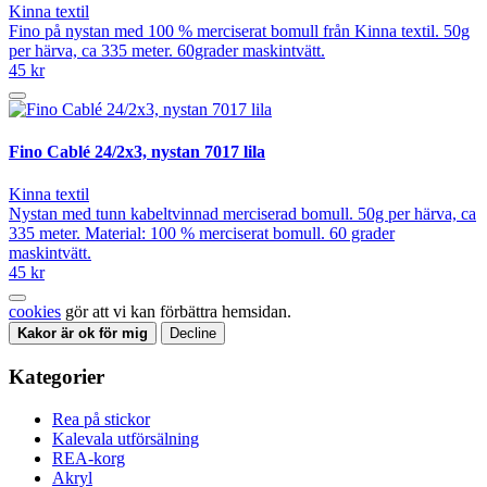
Kinna textil
Fino på nystan med 100 % merciserat bomull från Kinna textil. 50g
per härva, ca 335 meter. 60grader maskintvätt.
45 kr
Fino Cablé 24/2x3, nystan 7017 lila
Kinna textil
Nystan med tunn kabeltvinnad merciserad bomull. 50g per härva, ca
335 meter. Material: 100 % merciserat bomull. 60 grader
maskintvätt.
45 kr
cookies
gör att vi kan förbättra hemsidan.
Kakor är ok för mig
Decline
Kategorier
Rea på stickor
Kalevala utförsälning
REA-korg
Akryl