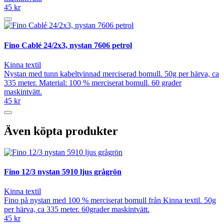
45 kr
Fino Cablé 24/2x3, nystan 7606 petrol
Kinna textil
Nystan med tunn kabeltvinnad merciserad bomull. 50g per härva, ca
335 meter. Material: 100 % merciserat bomull. 60 grader
maskintvätt.
45 kr
Även köpta produkter
Fino 12/3 nystan 5910 ljus grågrön
Kinna textil
Fino på nystan med 100 % merciserat bomull från Kinna textil. 50g
per härva, ca 335 meter. 60grader maskintvätt.
45 kr