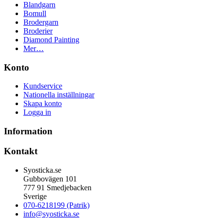
Blandgarn
Bomull
Brodergarn
Broderier
Diamond Painting
Mer…
Konto
Kundservice
Nationella inställningar
Skapa konto
Logga in
Information
Kontakt
Syosticka.se
Gubbovägen 101
777 91 Smedjebacken
Sverige
070-6218199 (Patrik)
info@syosticka.se