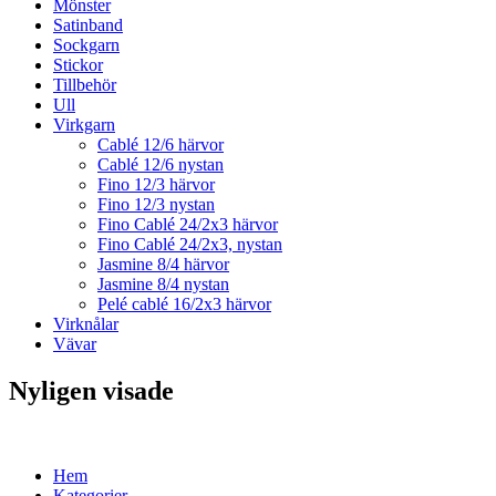
Mönster
Satinband
Sockgarn
Stickor
Tillbehör
Ull
Virkgarn
Cablé 12/6 härvor
Cablé 12/6 nystan
Fino 12/3 härvor
Fino 12/3 nystan
Fino Cablé 24/2x3 härvor
Fino Cablé 24/2x3, nystan
Jasmine 8/4 härvor
Jasmine 8/4 nystan
Pelé cablé 16/2x3 härvor
Virknålar
Vävar
Nyligen visade
Hem
Kategorier