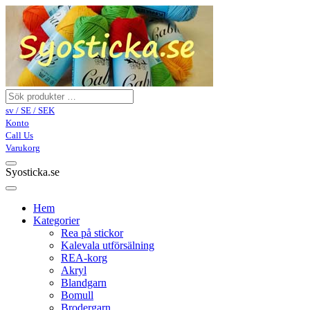
sv / SE / SEK
Konto
Call Us
Varukorg
Syosticka.se
Hem
Kategorier
Rea på stickor
Kalevala utförsälning
REA-korg
Akryl
Blandgarn
Bomull
Brodergarn