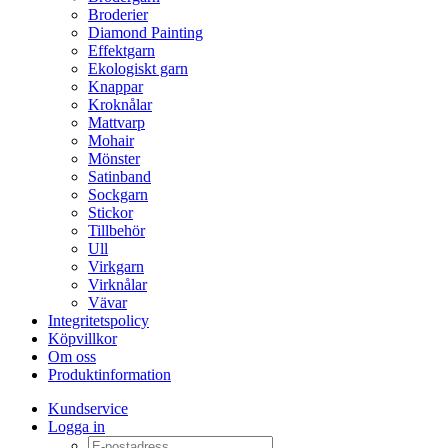
Broderier
Diamond Painting
Effektgarn
Ekologiskt garn
Knappar
Kroknålar
Mattvarp
Mohair
Mönster
Satinband
Sockgarn
Stickor
Tillbehör
Ull
Virkgarn
Virknålar
Vävar
Integritetspolicy
Köpvillkor
Om oss
Produktinformation
Kundservice
Logga in