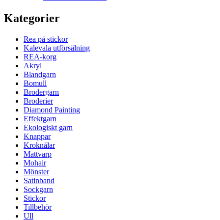
Kategorier
Rea på stickor
Kalevala utförsälning
REA-korg
Akryl
Blandgarn
Bomull
Brodergarn
Broderier
Diamond Painting
Effektgarn
Ekologiskt garn
Knappar
Kroknålar
Mattvarp
Mohair
Mönster
Satinband
Sockgarn
Stickor
Tillbehör
Ull