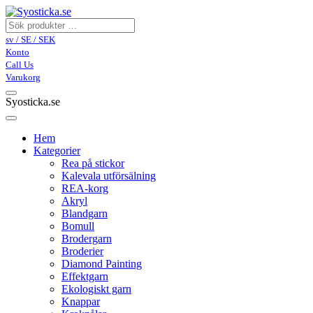
sv / SE / SEK
Konto
Call Us
Varukorg
Syosticka.se
Hem
Kategorier
Rea på stickor
Kalevala utförsälning
REA-korg
Akryl
Blandgarn
Bomull
Brodergarn
Broderier
Diamond Painting
Effektgarn
Ekologiskt garn
Knappar