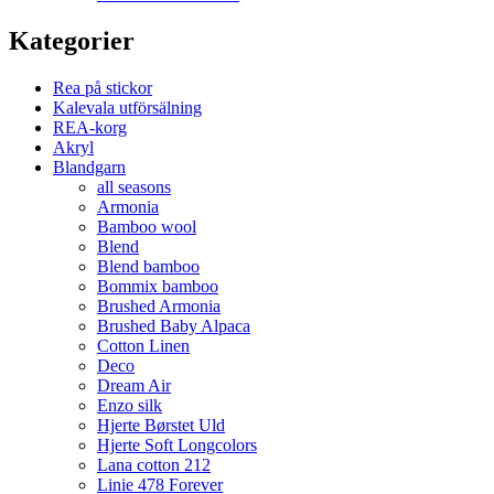
Kategorier
Rea på stickor
Kalevala utförsälning
REA-korg
Akryl
Blandgarn
all seasons
Armonia
Bamboo wool
Blend
Blend bamboo
Bommix bamboo
Brushed Armonia
Brushed Baby Alpaca
Cotton Linen
Deco
Dream Air
Enzo silk
Hjerte Børstet Uld
Hjerte Soft Longcolors
Lana cotton 212
Linie 478 Forever