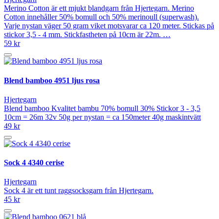
Merino Cotton är ett mjukt blandgarn från Hjertegarn. Merino
Cotton innehåller 50% bomull och 50% merinoull (superwash).
Varje nystan väger 50 gram viket motsvarar ca 120 meter. Stickas på
stickor 3,5 - 4 mm. Stickfastheten på 10cm är 22m. …
59 kr
Blend bamboo 4951 ljus rosa
Hjertegarn
Blend bamboo Kvalitet bambu 70% bomull 30% Stickor 3 - 3,5
10cm = 26m 32v 50g per nystan = ca 150meter 40g maskintvätt
49 kr
Sock 4 4340 cerise
Hjertegarn
Sock 4 är ett tunt raggsocksgarn från Hjertegarn.
45 kr