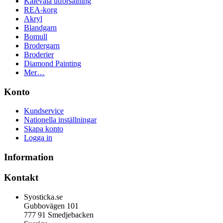
Kalevala utförsälning
REA-korg
Akryl
Blandgarn
Bomull
Brodergarn
Broderier
Diamond Painting
Mer…
Konto
Kundservice
Nationella inställningar
Skapa konto
Logga in
Information
Kontakt
Syosticka.se
Gubbovägen 101
777 91 Smedjebacken