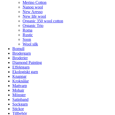
Merino Cotton
Nanoq wool
New Aresso
New life wool
Organic 350 wool cotton
Organic Trio
Roma
Rustic
Soon
Wool silk
Bomull
Brodergarn
Broderier
Diamond Painting
Effektgarn
Ekologiskt garn
Knappar
Kroknålar
Mattvarp
Mohair
Mönster
Satinband
Sockgarn
Stickor
Tillbehör