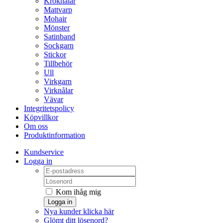
Kroknålar
Mattvarp
Mohair
Mönster
Satinband
Sockgarn
Stickor
Tillbehör
Ull
Virkgarn
Virknålar
Vävar
Integritetspolicy
Köpvillkor
Om oss
Produktinformation
Kundservice
Logga in
Kom ihåg mig
Logga in
Nya kunder klicka här
Glömt ditt lösenord?