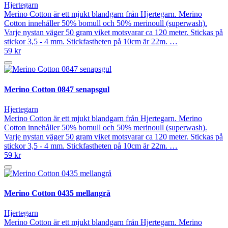
Hjertegarn
Merino Cotton är ett mjukt blandgarn från Hjertegarn. Merino
Cotton innehåller 50% bomull och 50% merinoull (superwash).
Varje nystan väger 50 gram viket motsvarar ca 120 meter. Stickas på
stickor 3,5 - 4 mm. Stickfastheten på 10cm är 22m. …
59 kr
Merino Cotton 0847 senapsgul
Hjertegarn
Merino Cotton är ett mjukt blandgarn från Hjertegarn. Merino
Cotton innehåller 50% bomull och 50% merinoull (superwash).
Varje nystan väger 50 gram viket motsvarar ca 120 meter. Stickas på
stickor 3,5 - 4 mm. Stickfastheten på 10cm är 22m. …
59 kr
Merino Cotton 0435 mellangrå
Hjertegarn
Merino Cotton är ett mjukt blandgarn från Hjertegarn. Merino