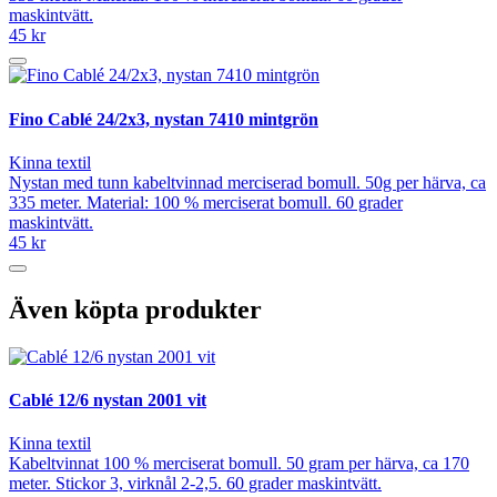
maskintvätt.
45 kr
Fino Cablé 24/2x3, nystan 7410 mintgrön
Kinna textil
Nystan med tunn kabeltvinnad merciserad bomull. 50g per härva, ca
335 meter. Material: 100 % merciserat bomull. 60 grader
maskintvätt.
45 kr
Även köpta produkter
Cablé 12/6 nystan 2001 vit
Kinna textil
Kabeltvinnat 100 % merciserat bomull. 50 gram per härva, ca 170
meter. Stickor 3, virknål 2-2,5. 60 grader maskintvätt.