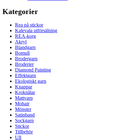
Kategorier
Rea på stickor
Kalevala utförsälning
REA-korg
Akryl
Blandgarn
Bomull
Brodergarn
Broderier
Diamond Painting
Effektgarn
Ekologiskt garn
Knappar
Kroknålar
Mattvarp
Mohair
Mönster
Satinband
Sockgarn
Stickor
Tillbehör
Ull