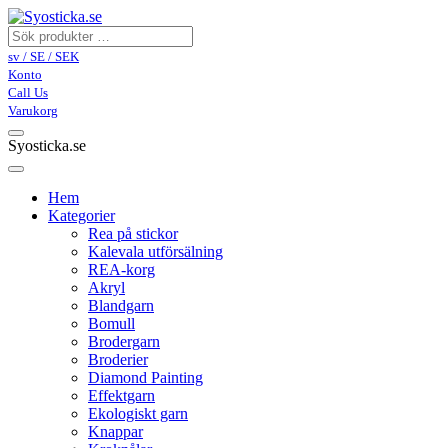
sv / SE / SEK
Konto
Call Us
Varukorg
Syosticka.se
Hem
Kategorier
Rea på stickor
Kalevala utförsälning
REA-korg
Akryl
Blandgarn
Bomull
Brodergarn
Broderier
Diamond Painting
Effektgarn
Ekologiskt garn
Knappar