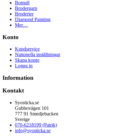
Bomull
Brodergarn
Broderier
Diamond Painting
Mer…
Konto
Kundservice
Nationella inställningar
Skapa konto
Logga in
Information
Kontakt
Syosticka.se
Gubbovägen 101
777 91 Smedjebacken
Sverige
070-6218199 (Patrik)
info@syosticka.se