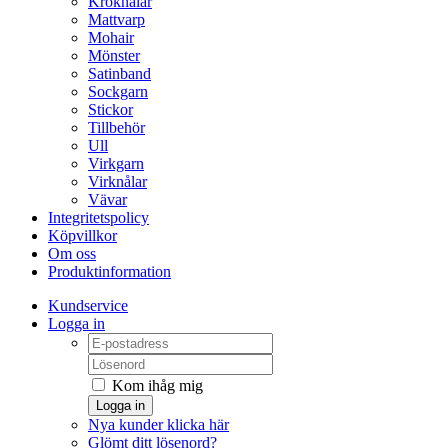
Kroknålar
Mattvarp
Mohair
Mönster
Satinband
Sockgarn
Stickor
Tillbehör
Ull
Virkgarn
Virknålar
Vävar
Integritetspolicy
Köpvillkor
Om oss
Produktinformation
Kundservice
Logga in
Kom ihåg mig
Logga in
Nya kunder klicka här
Glömt ditt lösenord?