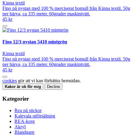
Kinna textil
Fino på nystan med 100 % merciserat bomull från Kinna textil. 50g
per härva, ca 335 meter. 60grader maskintvätt.
45 kr
Fino 12/3 nystan 5410 mintgrön
Kinna textil
Fino på nystan med 100 % merciserat bomull från Kinna textil. 50g
per härva, ca 335 meter. 60grader maskintvätt.
45 kr
cookies
gör att vi kan förbättra hemsidan.
Kakor är ok för mig
Decline
Kategorier
Rea på stickor
Kalevala utförsälning
REA-korg
Akryl
Blandgarn