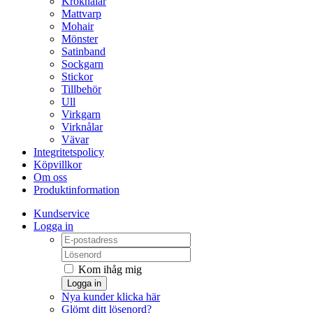
Kroknålar
Mattvarp
Mohair
Mönster
Satinband
Sockgarn
Stickor
Tillbehör
Ull
Virkgarn
Virknålar
Vävar
Integritetspolicy
Köpvillkor
Om oss
Produktinformation
Kundservice
Logga in
Kom ihåg mig
Logga in
Nya kunder klicka här
Glömt ditt lösenord?