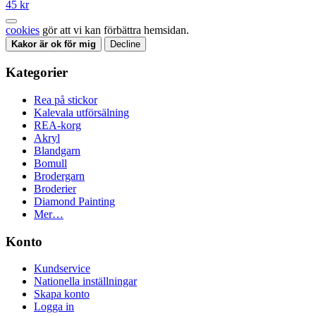
45 kr
cookies
gör att vi kan förbättra hemsidan.
Kakor är ok för mig
Decline
Kategorier
Rea på stickor
Kalevala utförsälning
REA-korg
Akryl
Blandgarn
Bomull
Brodergarn
Broderier
Diamond Painting
Mer…
Konto
Kundservice
Nationella inställningar
Skapa konto
Logga in