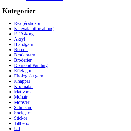
Kategorier
Rea på stickor
Kalevala utförsälning
REA-korg
Akryl
Blandgarn
Bomull
Brodergarn
Broderier
Diamond Painting
Effektgarn
Ekologiskt garn
Knappar
Kroknålar
Mattvarp
Mohair
Mönster
Satinband
Sockgarn
Stickor
Tillbehör
Ull