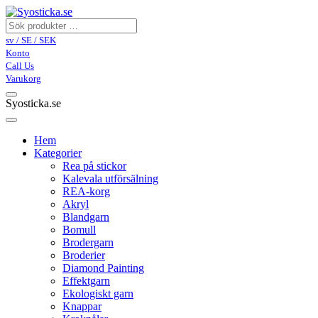
sv / SE / SEK
Konto
Call Us
Varukorg
Syosticka.se
Hem
Kategorier
Rea på stickor
Kalevala utförsälning
REA-korg
Akryl
Blandgarn
Bomull
Brodergarn
Broderier
Diamond Painting
Effektgarn
Ekologiskt garn
Knappar