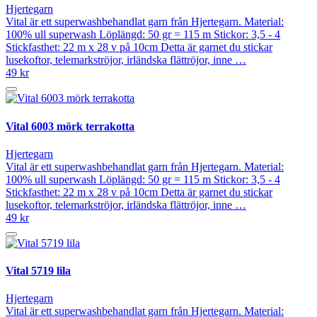
Hjertegarn
Vital är ett superwashbehandlat garn från Hjertegarn. Material:
100% ull superwash Löplängd: 50 gr = 115 m Stickor: 3,5 - 4
Stickfasthet: 22 m x 28 v på 10cm Detta är garnet du stickar
lusekoftor, telemarkströjor, irländska flättröjor, inne …
49 kr
Vital 6003 mörk terrakotta
Hjertegarn
Vital är ett superwashbehandlat garn från Hjertegarn. Material:
100% ull superwash Löplängd: 50 gr = 115 m Stickor: 3,5 - 4
Stickfasthet: 22 m x 28 v på 10cm Detta är garnet du stickar
lusekoftor, telemarkströjor, irländska flättröjor, inne …
49 kr
Vital 5719 lila
Hjertegarn
Vital är ett superwashbehandlat garn från Hjertegarn. Material: