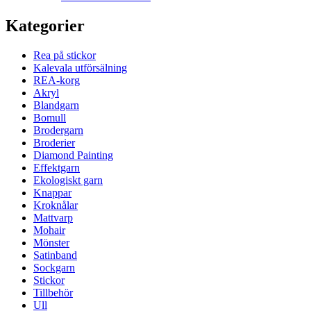
Kategorier
Rea på stickor
Kalevala utförsälning
REA-korg
Akryl
Blandgarn
Bomull
Brodergarn
Broderier
Diamond Painting
Effektgarn
Ekologiskt garn
Knappar
Kroknålar
Mattvarp
Mohair
Mönster
Satinband
Sockgarn
Stickor
Tillbehör
Ull