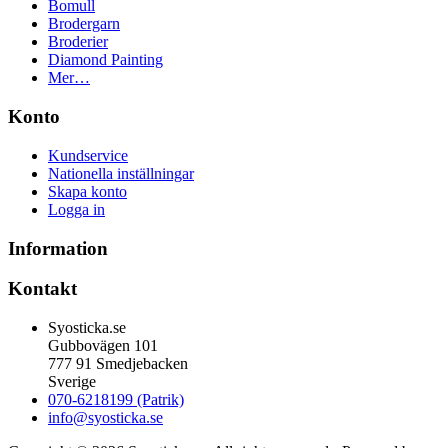
Bomull
Brodergarn
Broderier
Diamond Painting
Mer…
Konto
Kundservice
Nationella inställningar
Skapa konto
Logga in
Information
Kontakt
Syosticka.se
Gubbovägen 101
777 91 Smedjebacken
Sverige
070-6218199 (Patrik)
info@syosticka.se