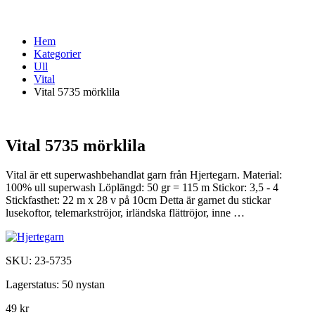
Hem
Kategorier
Ull
Vital
Vital 5735 mörklila
Vital 5735 mörklila
Vital är ett superwashbehandlat garn från Hjertegarn. Material:
100% ull superwash Löplängd: 50 gr = 115 m Stickor: 3,5 - 4
Stickfasthet: 22 m x 28 v på 10cm Detta är garnet du stickar
lusekoftor, telemarkströjor, irländska flättröjor, inne …
SKU:
23-5735
Lagerstatus:
50 nystan
49 kr