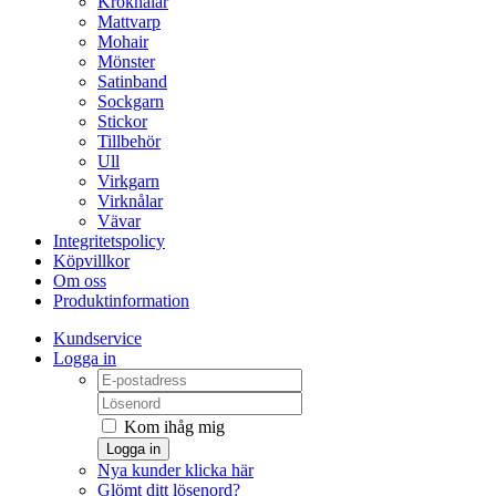
Kroknålar
Mattvarp
Mohair
Mönster
Satinband
Sockgarn
Stickor
Tillbehör
Ull
Virkgarn
Virknålar
Vävar
Integritetspolicy
Köpvillkor
Om oss
Produktinformation
Kundservice
Logga in
Kom ihåg mig
Logga in
Nya kunder klicka här
Glömt ditt lösenord?