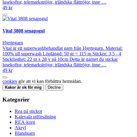
lusekoftor, telemarkströjor, irländska flättröjor, inne …
49 kr
Vital 3808 senapsgul
Hjertegarn
Vital är ett superwashbehandlat garn från Hjertegarn. Material:
100% ull superwash Löplängd: 50 gr = 115 m Stickor: 3,5 - 4
Stickfasthet: 22 m x 28 v på 10cm Detta är garnet du stickar
lusekoftor, telemarkströjor, irländska flättröjor, inne …
49 kr
cookies
gör att vi kan förbättra hemsidan.
Kakor är ok för mig
Decline
Kategorier
Rea på stickor
Kalevala utförsälning
REA-korg
Akryl
Blandgarn