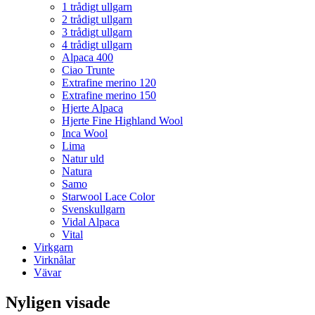
1 trådigt ullgarn
2 trådigt ullgarn
3 trådigt ullgarn
4 trådigt ullgarn
Alpaca 400
Ciao Trunte
Extrafine merino 120
Extrafine merino 150
Hjerte Alpaca
Hjerte Fine Highland Wool
Inca Wool
Lima
Natur uld
Natura
Samo
Starwool Lace Color
Svenskullgarn
Vidal Alpaca
Vital
Virkgarn
Virknålar
Vävar
Nyligen visade