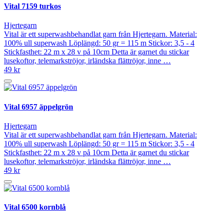
Vital 7159 turkos
Hjertegarn
Vital är ett superwashbehandlat garn från Hjertegarn. Material:
100% ull superwash Löplängd: 50 gr = 115 m Stickor: 3,5 - 4
Stickfasthet: 22 m x 28 v på 10cm Detta är garnet du stickar
lusekoftor, telemarkströjor, irländska flättröjor, inne …
49 kr
Vital 6957 äppelgrön
Hjertegarn
Vital är ett superwashbehandlat garn från Hjertegarn. Material:
100% ull superwash Löplängd: 50 gr = 115 m Stickor: 3,5 - 4
Stickfasthet: 22 m x 28 v på 10cm Detta är garnet du stickar
lusekoftor, telemarkströjor, irländska flättröjor, inne …
49 kr
Vital 6500 kornblå