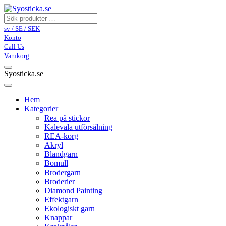
sv / SE / SEK
Konto
Call Us
Varukorg
Syosticka.se
Hem
Kategorier
Rea på stickor
Kalevala utförsälning
REA-korg
Akryl
Blandgarn
Bomull
Brodergarn
Broderier
Diamond Painting
Effektgarn
Ekologiskt garn
Knappar