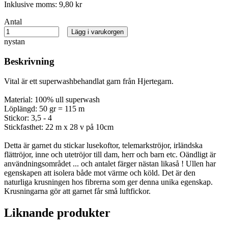
Inklusive moms:
9,80 kr
Antal
Lägg i varukorgen
nystan
Beskrivning
Vital är ett superwashbehandlat garn från Hjertegarn.
Material: 100% ull superwash
Löplängd: 50 gr = 115 m
Stickor: 3,5 - 4
Stickfasthet: 22 m x 28 v på 10cm
Detta är garnet du stickar lusekoftor, telemarkströjor, irländska
flättröjor, inne och utetröjor till dam, herr och barn etc. Oändligt är
användningsområdet ... och antalet färger nästan likaså ! Ullen har
egenskapen att isolera både mot värme och köld. Det är den
naturliga krusningen hos fibrerna som ger denna unika egenskap.
Krusningarna gör att garnet får små luftfickor.
Liknande produkter