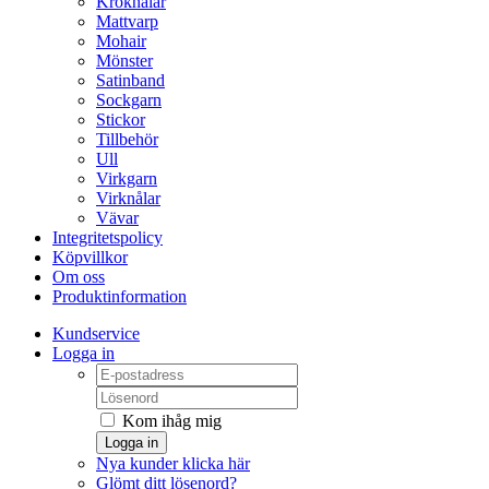
Kroknålar
Mattvarp
Mohair
Mönster
Satinband
Sockgarn
Stickor
Tillbehör
Ull
Virkgarn
Virknålar
Vävar
Integritetspolicy
Köpvillkor
Om oss
Produktinformation
Kundservice
Logga in
Kom ihåg mig
Logga in
Nya kunder klicka här
Glömt ditt lösenord?