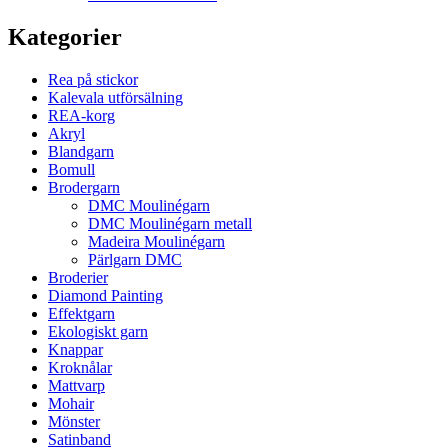
Kategorier
Rea på stickor
Kalevala utförsälning
REA-korg
Akryl
Blandgarn
Bomull
Brodergarn
DMC Moulinégarn
DMC Moulinégarn metall
Madeira Moulinégarn
Pärlgarn DMC
Broderier
Diamond Painting
Effektgarn
Ekologiskt garn
Knappar
Kroknålar
Mattvarp
Mohair
Mönster
Satinband