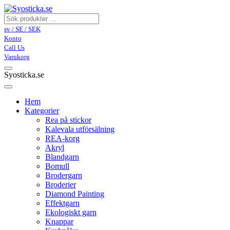
sv / SE / SEK
Konto
Call Us
Varukorg
Syosticka.se
Hem
Kategorier
Rea på stickor
Kalevala utförsälning
REA-korg
Akryl
Blandgarn
Bomull
Brodergarn
Broderier
Diamond Painting
Effektgarn
Ekologiskt garn
Knappar