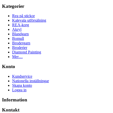
Kategorier
Rea på stickor
Kalevala utförsälning
REA-korg
Akryl
Blandgarn
Bomull
Brodergarn
Broderier
Diamond Painting
Mer…
Konto
Kundservice
Nationella inställningar
Skapa konto
Logga in
Information
Kontakt