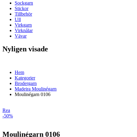
Sockgarn
Stickor
Tillbehör
Ull
Virkgarn
Virknålar
Vävar
Nyligen visade
Hem
Kategorier
Brodergarn
Madeira Moulinégarn
Moulinégarn 0106
Rea
-50%
Moulinégarn 0106