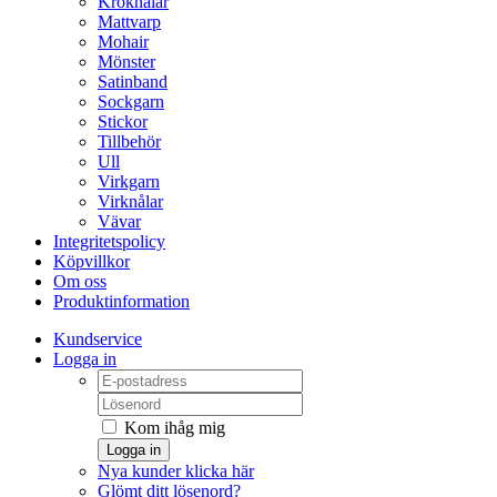
Kroknålar
Mattvarp
Mohair
Mönster
Satinband
Sockgarn
Stickor
Tillbehör
Ull
Virkgarn
Virknålar
Vävar
Integritetspolicy
Köpvillkor
Om oss
Produktinformation
Kundservice
Logga in
Kom ihåg mig
Logga in
Nya kunder klicka här
Glömt ditt lösenord?