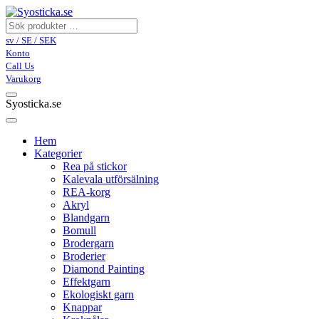
sv / SE / SEK
Konto
Call Us
Varukorg
Syosticka.se
Hem
Kategorier
Rea på stickor
Kalevala utförsälning
REA-korg
Akryl
Blandgarn
Bomull
Brodergarn
Broderier
Diamond Painting
Effektgarn
Ekologiskt garn
Knappar