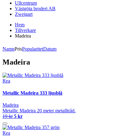
Ullcentrum
Västgöta broderi AB
Zweigart
Hem
Tillverkare
Madeira
Namn
Pris
Popularitet
Datum
Madeira
Rea
Metallic Madeira 333 ljusblå
Madeira
Metallic Madeira 20 meter metalltråd.
19 kr
5 kr
Rea