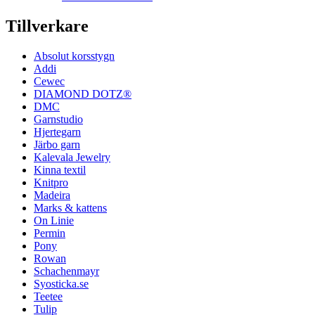
Tillverkare
Absolut korsstygn
Addi
Cewec
DIAMOND DOTZ®
DMC
Garnstudio
Hjertegarn
Järbo garn
Kalevala Jewelry
Kinna textil
Knitpro
Madeira
Marks & kattens
On Linie
Permin
Pony
Rowan
Schachenmayr
Syosticka.se
Teetee
Tulip