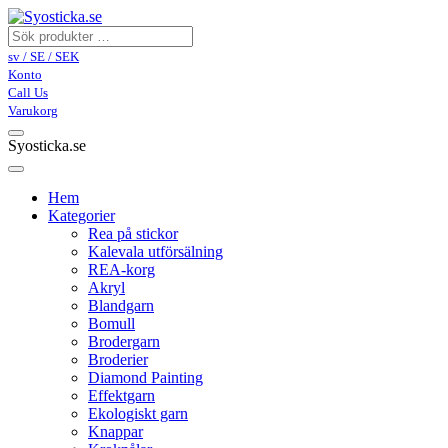
sv / SE / SEK
Konto
Call Us
Varukorg
Syosticka.se
Hem
Kategorier
Rea på stickor
Kalevala utförsälning
REA-korg
Akryl
Blandgarn
Bomull
Brodergarn
Broderier
Diamond Painting
Effektgarn
Ekologiskt garn
Knappar