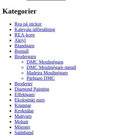
Kategorier
Rea på stickor
Kalevala utförsälning
REA-korg
Akryl
Blandgarn
Bomull
Brodergarn
DMC Moulinégarn
DMC Moulinégarn metall
Madeira Moulinégarn
Pärlgarn DMC
Broderier
Diamond Painting
Effektgarn
Ekologiskt garn
Knappar
Kroknålar
Mattvarp
Mohair
Mönster
Satinband