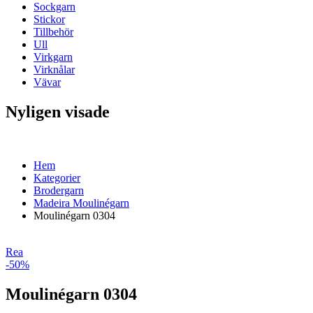
Sockgarn
Stickor
Tillbehör
Ull
Virkgarn
Virknålar
Vävar
Nyligen visade
Hem
Kategorier
Brodergarn
Madeira Moulinégarn
Moulinégarn 0304
Rea
-50%
Moulinégarn 0304