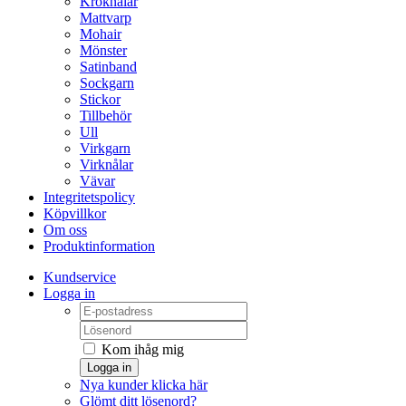
Kroknålar
Mattvarp
Mohair
Mönster
Satinband
Sockgarn
Stickor
Tillbehör
Ull
Virkgarn
Virknålar
Vävar
Integritetspolicy
Köpvillkor
Om oss
Produktinformation
Kundservice
Logga in
Kom ihåg mig
Logga in
Nya kunder klicka här
Glömt ditt lösenord?