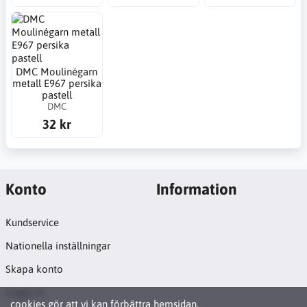
DMC Moulinégarn
metall E967 persika
pastell
DMC
32 kr
Konto
Information
Kundservice
Nationella inställningar
Skapa konto
Logga in
cookies
gör att vi kan förbättra hemsidan.