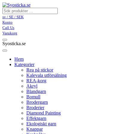
sv / SE / SEK
Konto
Call Us
Varukorg
Syosticka.se
Hem
Kategorier
Rea på stickor
Kalevala utförsälning
REA-korg
Akryl
Blandgarn
Bomull
Brodergarn
Broderier
Diamond Painting
Effektgarn
Ekologiskt garn
Knappar