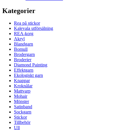
Kategorier
Rea på stickor
Kalevala utförsälning
REA-korg
Akryl
Blandgarn
Bomull
Brodergarn
Broderier
Diamond Painting
Effektgarn
Ekologiskt garn
Knappar
Kroknålar
Mattvarp
Mohair
Mönster
Satinband
Sockgarn
Stickor
Tillbehör
Ull