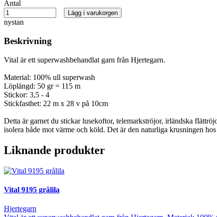
Antal
Lägg i varukorgen
nystan
Beskrivning
Vital är ett superwashbehandlat garn från Hjertegarn.
Material: 100% ull superwash
Löplängd: 50 gr = 115 m
Stickor: 3,5 - 4
Stickfasthet: 22 m x 28 v på 10cm
Detta är garnet du stickar lusekoftor, telemarkströjor, irländska flättr
isolera både mot värme och köld. Det är den naturliga krusningen hos 
Liknande produkter
Vital 9195 grålila
Hjertegarn