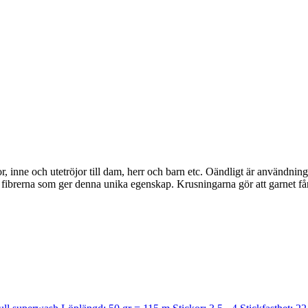
öjor, inne och utetröjor till dam, herr och barn etc. Oändligt är användnin
fibrerna som ger denna unika egenskap. Krusningarna gör att garnet får