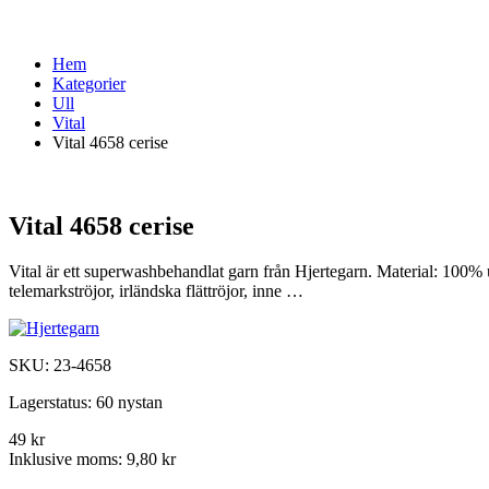
Hem
Kategorier
Ull
Vital
Vital 4658 cerise
Vital 4658 cerise
Vital är ett superwashbehandlat garn från Hjertegarn. Material: 100% 
telemarkströjor, irländska flättröjor, inne …
SKU:
23-4658
Lagerstatus:
60 nystan
49 kr
Inklusive moms:
9,80 kr