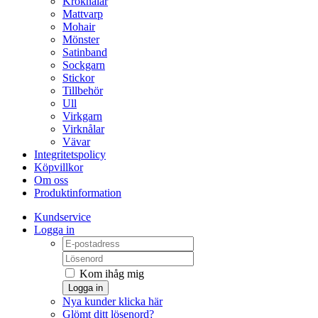
Kroknålar
Mattvarp
Mohair
Mönster
Satinband
Sockgarn
Stickor
Tillbehör
Ull
Virkgarn
Virknålar
Vävar
Integritetspolicy
Köpvillkor
Om oss
Produktinformation
Kundservice
Logga in
Kom ihåg mig
Logga in
Nya kunder klicka här
Glömt ditt lösenord?