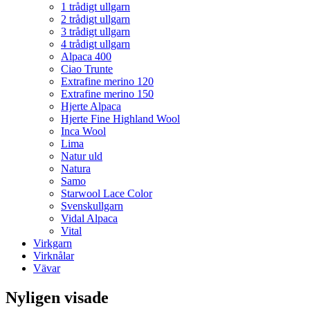
1 trådigt ullgarn
2 trådigt ullgarn
3 trådigt ullgarn
4 trådigt ullgarn
Alpaca 400
Ciao Trunte
Extrafine merino 120
Extrafine merino 150
Hjerte Alpaca
Hjerte Fine Highland Wool
Inca Wool
Lima
Natur uld
Natura
Samo
Starwool Lace Color
Svenskullgarn
Vidal Alpaca
Vital
Virkgarn
Virknålar
Vävar
Nyligen visade